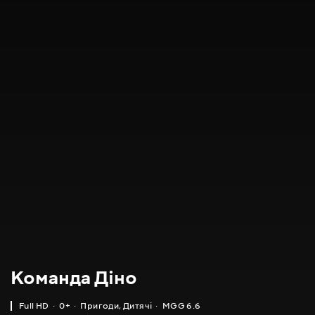
Команда Діно
Full HD
0+
Пригоди
,
Дитячі
MGG 6.6