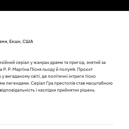
ами
,
Екшн
,
США
езійний серіал у жанрах драми та пригод, знятий за
. Р. Мартіна Пісня льоду й полум’я. Проєкт
у вигаданому світі, де політичні інтриги тісно
іми легендами. Серіал Гра престолів став масштабною
 відповідальність і наслідки прийнятих рішень