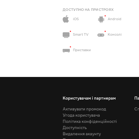
ДОСТУПНО НА ПРИСТРОЯХ
iOS
Android
Smart TV
Консолі
Приставки
Користувачам і партнерам
П
Активувати промокод
Сп
Угода користувача
Політика конфіденційності
Доступність
Видалення акаунту