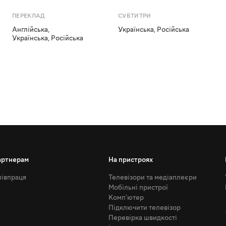
ПЕРЕКЛАД
СУБТИТРИ
Англійська
,
Українська
,
Російська
Українська
,
Російська
артнерам
На пристроях
івпраця
Телевізори та медіаплеєри
Мобільні пристрої
Комп'ютер
Підключити телевізор
Перевірка швидкості