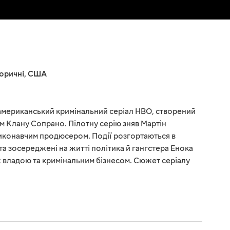
торичні
,
США
 американський кримінальний серіал HBO, створений
 Клану Сопрано. Пілотну серію зняв Мартін
виконавчим продюсером. Події розгортаються в
 та зосереджені на житті політика й гангстера Енока
ж владою та кримінальним бізнесом. Сюжет серіалу