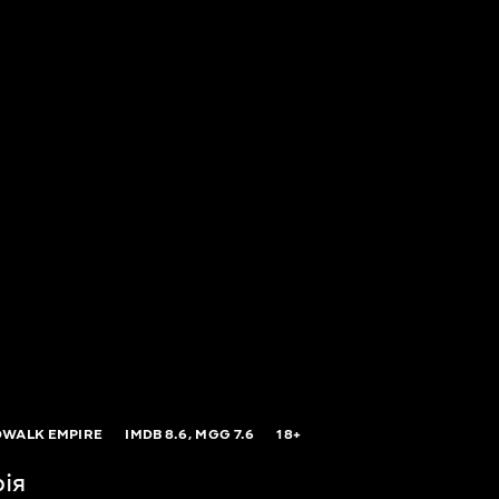
WALK EMPIRE
IMDB
8.6,
MGG
7.6
18+
рія