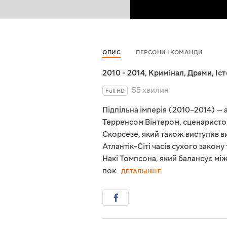
ОПИС
ПЕРСОНИ І КОМАНДИ
2010 - 2014
,
Кримінал
,
Драми
,
Іс
55 хвилин
Full HD
Підпільна імперія (2010–2014) —
Терренсом Вінтером, сценаристом
Скорсезе, який також виступив 
Атлантік-Сіті часів сухого закону
Накі Томпсона, який балансує мі
пок
ДЕТАЛЬНІШЕ