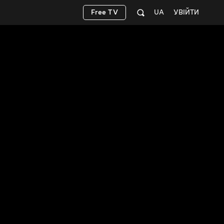
Free TV
UA
УВІЙТИ