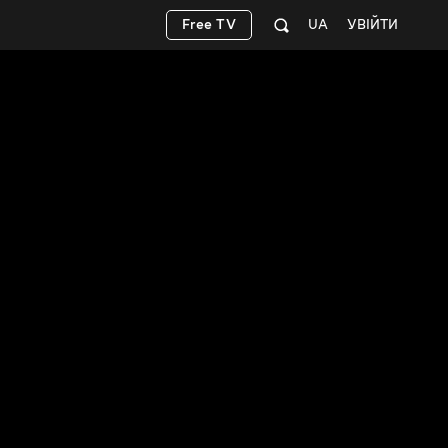
Free TV
UA
УВІЙТИ