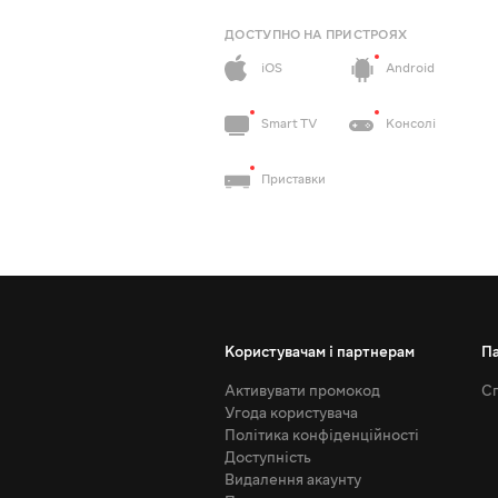
ДОСТУПНО НА ПРИСТРОЯХ
iOS
Android
Smart TV
Консолі
Приставки
Користувачам і партнерам
П
Активувати промокод
Сп
Угода користувача
Політика конфіденційності
Доступність
Видалення акаунту