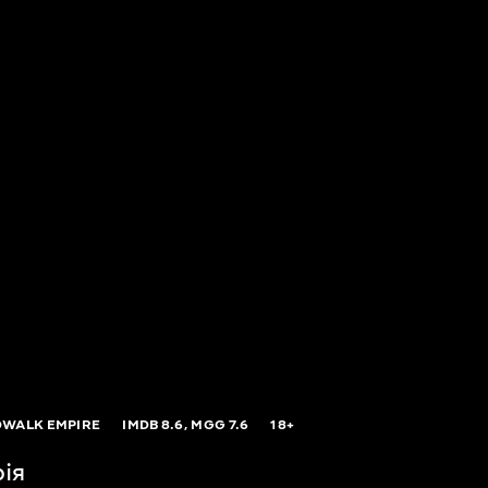
WALK EMPIRE
IMDB
8.6,
MGG
7.6
18+
рія