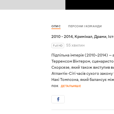
ОПИС
ПЕРСОНИ І КОМАНДИ
2010 - 2014
,
Кримінал
,
Драми
,
Іс
55 хвилин
Full HD
Підпільна імперія (2010–2014) —
Терренсом Вінтером, сценаристом
Скорсезе, який також виступив 
Атлантік-Сіті часів сухого закону
Накі Томпсона, який балансує мі
пок
ДЕТАЛЬНІШЕ