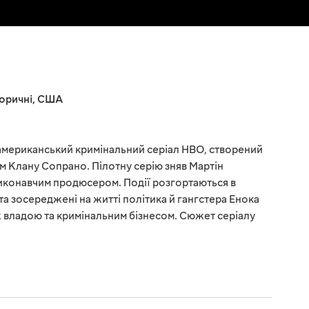
торичні
,
США
 американський кримінальний серіал HBO, створений
 Клану Сопрано. Пілотну серію зняв Мартін
виконавчим продюсером. Події розгортаються в
 та зосереджені на житті політика й гангстера Енока
ж владою та кримінальним бізнесом. Сюжет серіалу