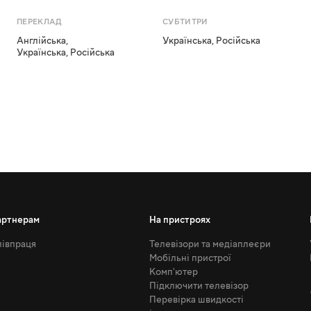
ПЕРЕКЛАД
СУБТИТРИ
Англійська
,
Українська
,
Російська
Українська
,
Російська
артнерам
На пристроях
івпраця
Телевізори та медіаплеєри
Мобільні пристрої
Комп'ютер
Підключити телевізор
Перевірка швидкості