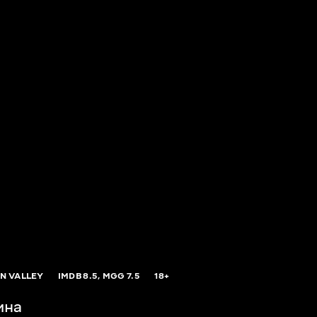
ON VALLEY
IMDB
8.5,
MGG
7.5
18+
ина