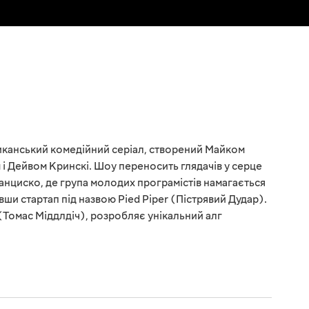
иканський комедійний серіал, створений Майком
Дейвом Кринскі. Шоу переносить глядачів у серце
ранциско, де група молодих програмістів намагається
вши стартап під назвою Pied Piper (Пістрявий Дудар).
(Томас Міддлдіч), розробляє унікальний алг