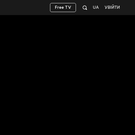
Free TV
UA
УВІЙТИ