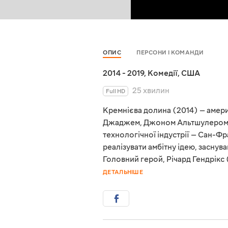
ОПИС
ПЕРСОНИ І КОМАНДИ
2014 - 2019
,
Комедії
,
США
25 хвилин
Full HD
Кремнієва долина (2014) — амер
Джаджем, Джоном Альтшулером і 
технологічної індустрії — Сан-Ф
реалізувати амбітну ідею, заснува
Головний герой, Річард Гендрікс 
ДЕТАЛЬНІШЕ