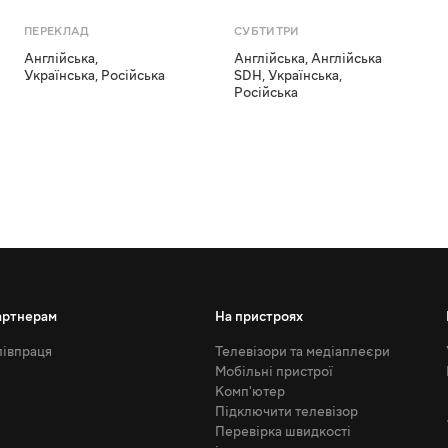
ПЕРЕКЛАД
СУБТИТРИ
Англійська
,
Англійська
,
Англійська
Українська
,
Російська
SDH
,
Українська
,
Російська
артнерам
На пристроях
івпраця
Телевізори та медіаплеєри
Мобільні пристрої
Комп'ютер
Підключити телевізор
Перевірка швидкості