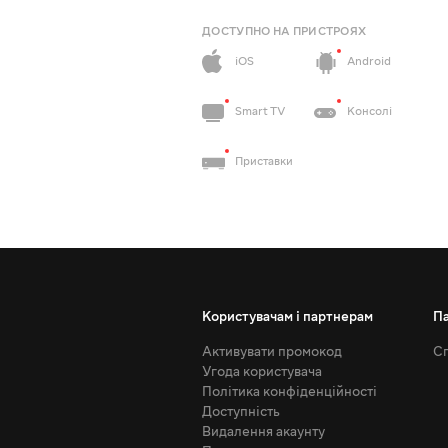
ДОСТУПНО НА ПРИСТРОЯХ
iOS
Android
Smart TV
Консолі
Приставки
Користувачам і партнерам
П
Активувати промокод
Сп
Угода користувача
Політика конфіденційності
Доступність
Видалення акаунту