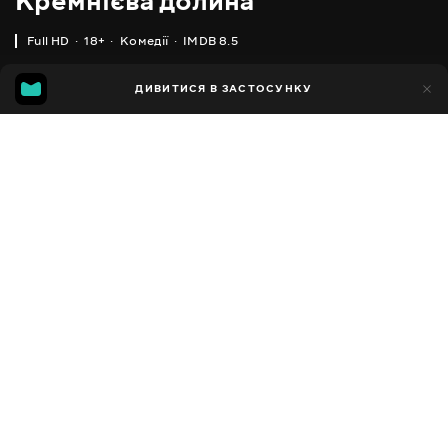
Кремнієва долина
Full HD
18+
Комедії
IMDB 8.5
IMDB
MGG
7тис.
ДИВИТИСЯ В ЗАСТОСУНКУ
532
8.5
7.5
Додано до обраних
ПОДІЛИТИСЯ
Silicon Valley
2014 - 2019
,
США
Комедії
Facebook
ПЕРЕКЛАД
,
,
Англійська
Українська
Російська
Копіювати посилання
СУБТИТРИ
,
,
,
Англійська
Англійська SDH
Українська
Російська
ДОСТУПНО
iOS,
Android,
Smart TV,
Консолі,
Медіа-плеєр