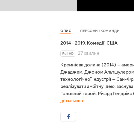
ОПИС
ПЕРСОНИ І КОМАНДИ
2014 - 2019
,
Комедії
,
США
27 хвилин
Full HD
Кремнієва долина (2014) — амер
Джаджем, Джоном Альтшулером і 
технологічної індустрії — Сан-Ф
реалізувати амбітну ідею, заснува
Головний герой, Річард Гендрікс 
ДЕТАЛЬНІШЕ