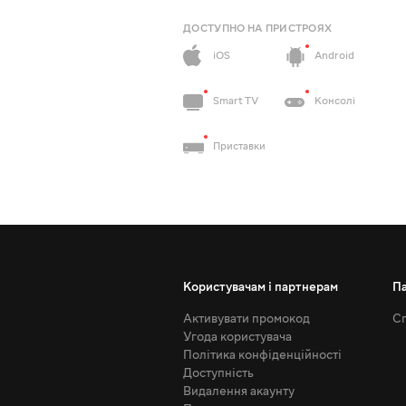
ДОСТУПНО НА ПРИСТРОЯХ
iOS
Android
Smart TV
Консолі
Приставки
Користувачам і партнерам
П
Активувати промокод
Сп
Угода користувача
Політика конфіденційності
Доступність
Видалення акаунту