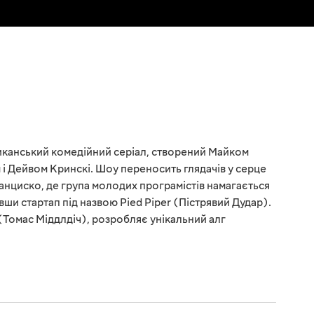
иканський комедійний серіал, створений Майком
Дейвом Кринскі. Шоу переносить глядачів у серце
ранциско, де група молодих програмістів намагається
вши стартап під назвою Pied Piper (Пістрявий Дудар).
(Томас Міддлдіч), розробляє унікальний алг