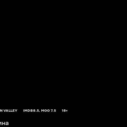
ON VALLEY
IMDB
8.5,
MGG
7.5
18+
ина