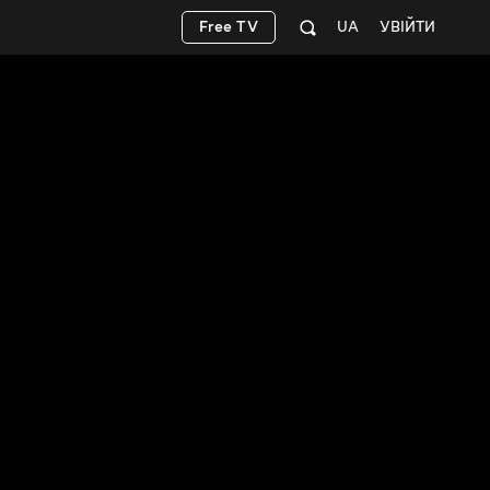
Free TV
UA
УВІЙТИ