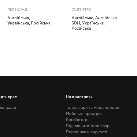
ПЕРЕКЛАД
СУБТИТРИ
Англійська
,
Англійська
,
Англійська
Українська
,
Російська
SDH
,
Українська
,
Російська
артнерам
На пристроях
івпраця
Телевізори та медіаплеєри
Мобільні пристрої
Комп'ютер
Підключити телевізор
Перевірка швидкості