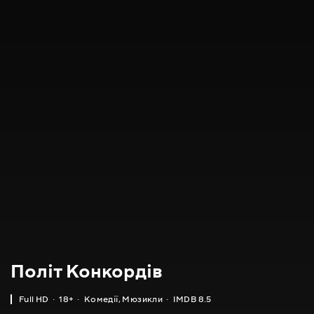
Політ Конкордів
Full HD
18+
Комедії
,
Мюзикли
IMDB 8.5