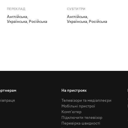
ПЕРЕКЛАД
СУБТИТРИ
Англійська
,
Англійська
,
Українська
,
Російська
Українська
,
Російська
артнерам
На пристроях
івпраця
Телевізори та медіаплеєри
Мобільні пристрої
Комп'ютер
Підключити телевізор
Перевірка швидкості