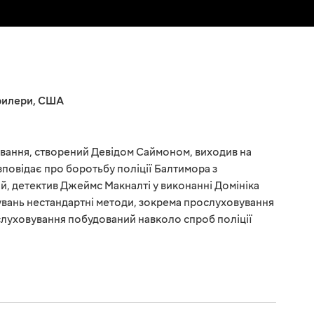
рилери
,
США
вання, створений Девідом Саймоном, виходив на
озповідає про боротьбу поліції Балтимора з
, детектив Джеймс Макналті у виконанні Домініка
увань нестандартні методи, зокрема прослуховування
уховування побудований навколо спроб поліції