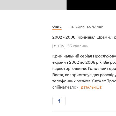
ОПИС
ПЕРСОНИ І КОМАНДИ
2002 - 2008
,
Кримінал
,
Драми
,
Т
53 хвилини
Full HD
Кримінальний серіал Прослухову
екрани з 2002 по 2008 рік. Він р
наркоторговцями. Головний герой
Веста, використовує для розслід
телефонних розмов. Сюжет Просл
спіймати злоч
ДЕТАЛЬНІШЕ