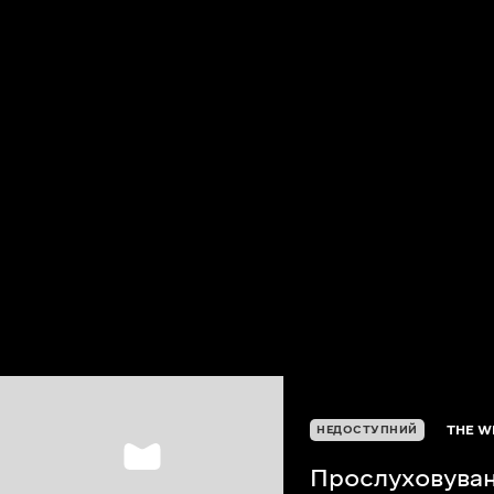
THE W
НЕДОСТУПНИЙ
Прослуховува