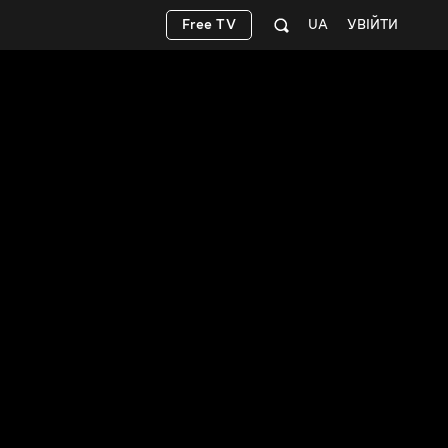
Free TV
UA
УВІЙТИ