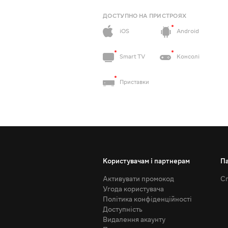
ДОСТУПНО НА ПРИСТРОЯХ
iOS
Android
Smart TV
Консолі
Приставки
Користувачам і партнерам
П
Активувати промокод
Сп
Угода користувача
Політика конфіденційності
Доступність
Видалення акаунту