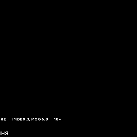
IRE
IMDB
9.3,
MGG
6.8
18+
ння