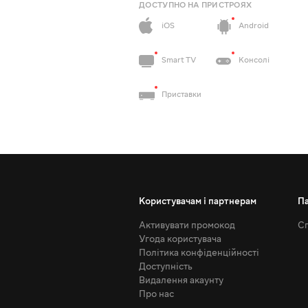
ДОСТУПНО НА ПРИСТРОЯХ
iOS
Android
Smart TV
Консолі
Приставки
Користувачам і партнерам
П
Активувати промокод
Сп
Угода користувача
Політика конфіденційності
Доступність
Видалення акаунту
Про нас