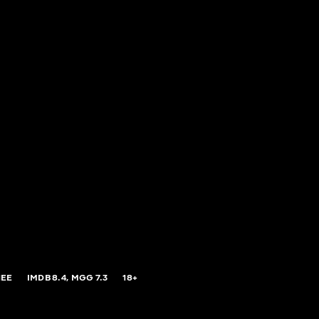
HEE
IMDB
8.4,
MGG
7.3
18+