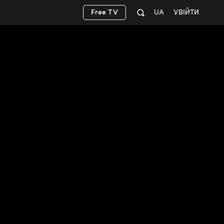
Free TV
UA
УВІЙТИ