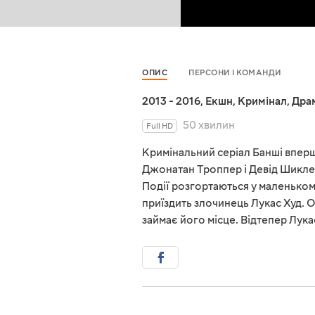
ОПИС
ПЕРСОНИ І КОМАНДИ
2013 - 2016
,
Екшн
,
Кримінал
,
Дра
50 хвилин
Full HD
Кримінальний серіал Банші вперш
Джонатан Троппер і Девід Шиклер
Події розгортаються у маленькому 
приїздить злочинець Лукас Худ. О
займає його місце. Відтепер Лук