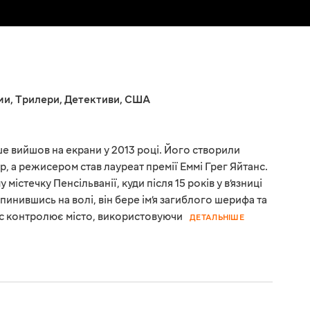
ми
,
Трилери
,
Детективи
,
США
е вийшов на екрани у 2013 році. Його створили
, а режисером став лауреат премії Еммі Грег Яйтанс.
містечку Пенсільванії, куди після 15 років у в’язниці
пинившись на волі, він бере ім’я загиблого шерифа та
ас контролює місто, використовуючи
ДЕТАЛЬНІШЕ