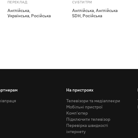
ПЕРЕКЛАД
СУБТИТРИ
Англійська
,
Англійська
,
Англійська
Українська
,
Російська
SDH
,
Російська
артнерам
На пристроях
івпраця
Телевізори та медіаплеєри
Мобільні пристрої
Комп'ютер
Підключити телевізор
Перевірка швидкості
інтернету