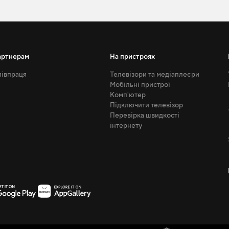
артнерам
На пристроях
івпраця
Телевізори та медіаплеєри
Мобільні пристрої
Комп'ютер
Підключити телевізор
Перевірка швидкості
інтернету