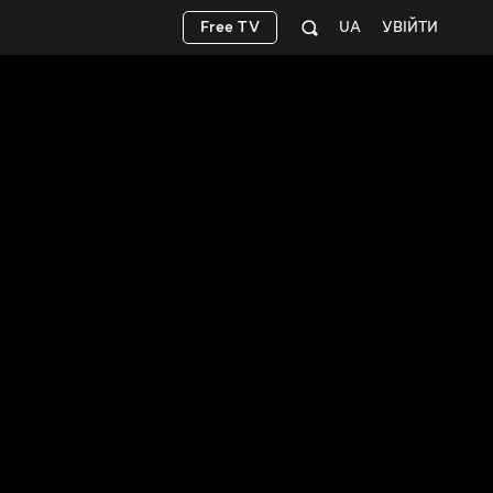
Free TV
UA
УВІЙТИ