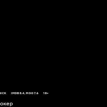
NICK
IMDB
8.4,
MGG
7.6
18+
бокер