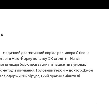
ША
 — медичний драматичний серіал режисера Стівена
ться в Нью-Йорку початку XX століття. На тлі
логій лікарі борються за життя пацієнтів в умовах
их методів лікування. Головний герой — доктор Джон
але одержимий хірург, який прагне змінити пі