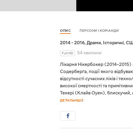
ОПИС
ПЕРСОНИ І КОМАНДИ
2014 - 2016
,
Драми
,
Історичні
,
С
54 хвилини
Full HD
Лікарня Нікербокер (2014–2015)
Содерберґа, події якого відбуваю
відсутності сучасних ліків і техно
високої смертності та примітивн
Текері (Клайв Оуен), блискучий, 
ДЕТАЛЬНІШЕ