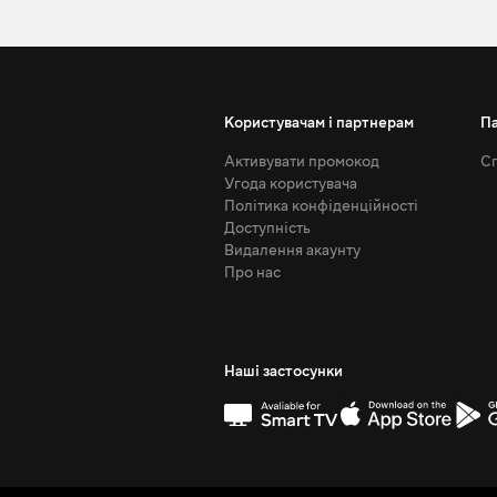
Користувачам і партнерам
П
Активувати промокод
Сп
Угода користувача
Політика конфіденційності
Доступність
Видалення акаунту
Про нас
Наші застосунки