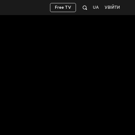
Free TV
UA
УВІЙТИ