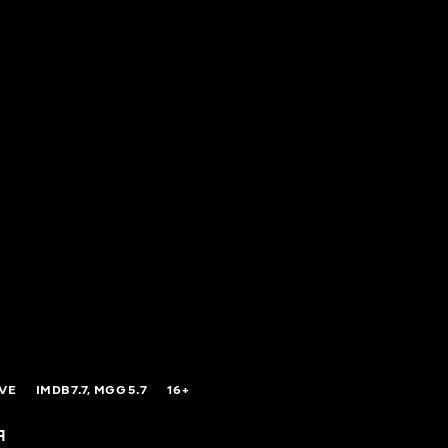
OVE
IMDB
7.7,
MGG
5.7
16+
я