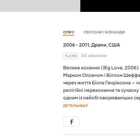
ОПИС
ПЕРСОНИ І КОМАНДИ
2006 - 2011
,
Драми
,
США
54 хвилини
Full HD
Велике кохання (Big Love, 2006)
Марком Олсеном і Віллом Шеффе
через життя Білла Генріксона — ч
релігійні переконання та сучасну
одним із найобговорюваніших сері
ДЕТАЛЬНІШЕ