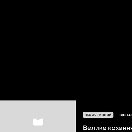
BIG L
НЕДОСТУПНИЙ
Велике коханн