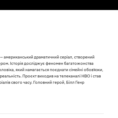
 — американський драматичний серіал, створений
ром. Історія досліджує феномен багатожонства
оловіка, який намагається поєднати сімейні обов’язки,
 реальність. Проєкт виходив на телеканалі HBO і став
алів свого часу. Головний герой, Білл Генр