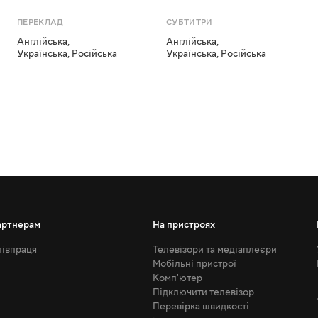
ПЕРЕКЛАД
СУБТИТРИ
Англійська
,
Англійська
,
Українська
,
Російська
Українська
,
Російська
артнерам
На пристроях
івпраця
Телевізори та медіаплеєри
Мобільні пристрої
Комп'ютер
Підключити телевізор
Перевірка швидкості