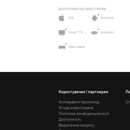
ДОСТУПНО НА ПРИСТРОЯХ
iOS
Android
Smart TV
Консолі
Приставки
Користувачам і партнерам
П
Активувати промокод
Сп
Угода користувача
Політика конфіденційності
Доступність
Видалення акаунту