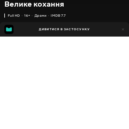
Велике кохання
Full HD
16+
Драми
IMDB 7.7
IMDB
MGG
2тис.
ДИВИТИСЯ В ЗАСТОСУНКУ
343
7.7
5.7
Додано до обраних
ПОДІЛИТИСЯ
Big Love
2006 - 2011
,
США
Драми
Facebook
ПЕРЕКЛАД
,
,
Англійська
Українська
Російська
Копіювати посилання
СУБТИТРИ
,
,
Англійська
Українська
Російська
ДОСТУПНО
iOS,
Android,
Smart TV,
Консолі,
Медіа-плеєр