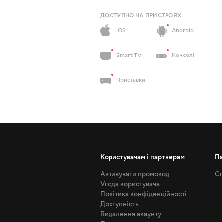
ДОСТУПНО НА ПРИСТРОЯХ
iOS
Android
Smart TV
Консолі
Приставки
Користувачам і партнерам
П
Активувати промокод
Сп
Угода користувача
Політика конфіденційності
Доступність
Видалення акаунту