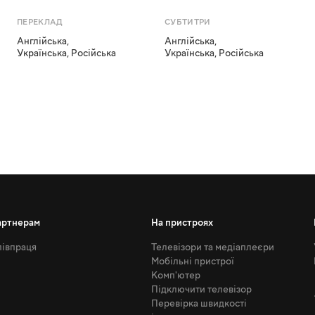
ПЕРЕКЛАД
СУБТИТРИ
Англійська
,
Англійська
,
Українська
,
Російська
Українська
,
Російська
артнерам
На пристроях
івпраця
Телевізори та медіаплеєри
Мобільні пристрої
Комп'ютер
Підключити телевізор
Перевірка швидкості