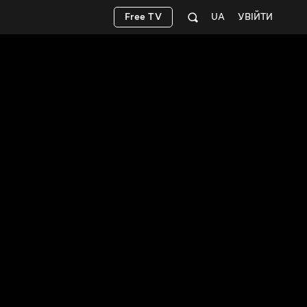
Free TV
UA
УВІЙТИ