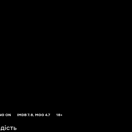
NG ON
IMDB
7.8,
MGG
4.7
18+
адість