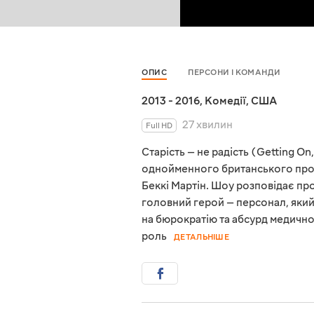
ОПИС
ПЕРСОНИ І КОМАНДИ
2013 - 2016
,
Комедії
,
США
27 хвилин
Full HD
Старість — не радість (Getting O
однойменного британського проє
Беккі Мартін. Шоу розповідає про
головний герой — персонал, який 
на бюрократію та абсурд медично
роль
ДЕТАЛЬНІШЕ