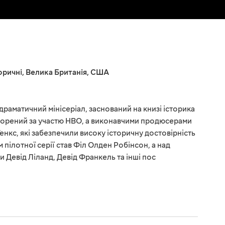
оричні
,
Велика Британія
,
США
драматичний мінісеріал, заснований на книзі історика
творений за участю HBO, а виконавчими продюсерами
Генкс, які забезпечили високу історичну достовірність
пілотної серії став Філ Олден Робінсон, а над
Девід Ліланд, Девід Франкель та інші пос