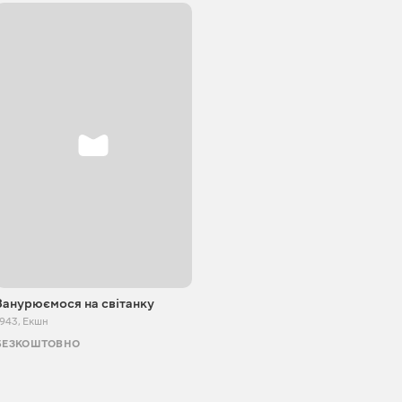
Занурюємося на світанку
1943
,
Екшн
БЕЗКОШТОВНО