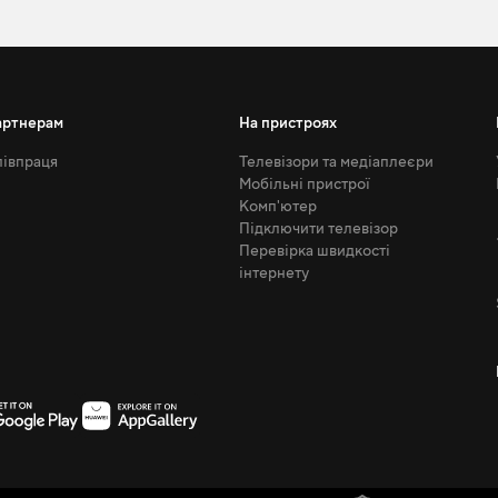
артнерам
На пристроях
івпраця
Телевізори та медіаплеєри
Мобільні пристрої
Комп'ютер
Підключити телевізор
Перевірка швидкості
інтернету