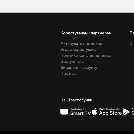
Користувачам і партнерам
П
Активувати промокод
Сп
Угода користувача
Політика конфіденційності
Доступність
Видалення акаунту
Про нас
Наші застосунки