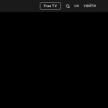
Free TV
UA
УВІЙТИ