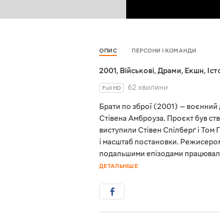
ОПИС
ПЕРСОНИ І КОМАНДИ
2001
,
Військові
,
Драми
,
Екшн
,
Іст
62 хвилини
Full HD
Брати по зброї (2001) — воєнний 
Стівена Амброуза. Проєкт був с
виступили Стівен Спілберґ і Том 
і масштаб постановки. Режисером 
подальшими епізодами працювали 
ДЕТАЛЬНІШЕ