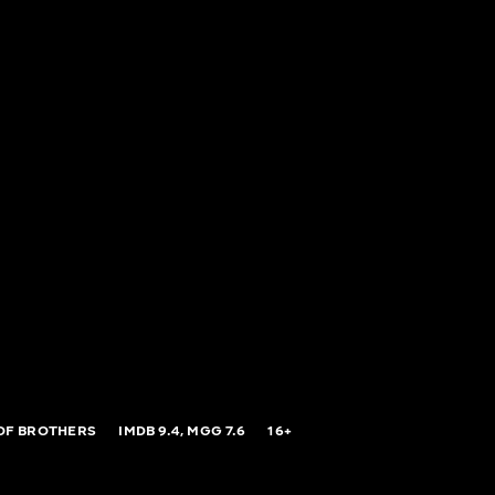
OF BROTHERS
IMDB
9.4,
MGG
7.6
16+