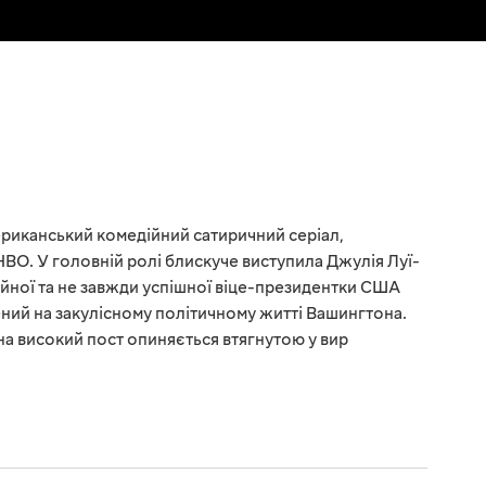
риканський комедійний сатиричний серіал,
HBO. У головній ролі блискуче виступила Джулія Луї-
ійної та не завжди успішної віце-президентки США
ий на закулісному політичному житті Вашингтона.
на високий пост опиняється втягнутою у вир