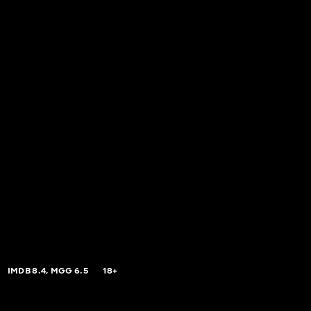
IMDB
8.4,
MGG
6.5
18+