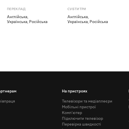
ПЕРЕКЛАД
СУБТИТРИ
Англійська
,
Англійська
,
Українська
,
Російська
Українська
,
Російська
артнерам
На пристроях
івпраця
Телевізори та медіаплеєри
Мобільні пристрої
Комп'ютер
Підключити телевізор
Перевірка швидкості