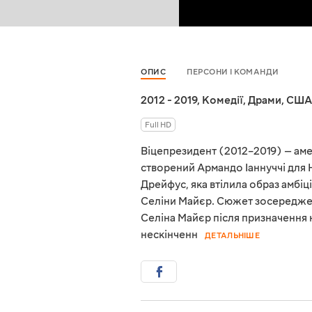
ОПИС
ПЕРСОНИ І КОМАНДИ
2012 - 2019
,
Комедії
,
Драми
,
США
Full HD
Віцепрезидент (2012–2019) — аме
створений Армандо Іаннуччі для 
Дрейфус, яка втілила образ амбіц
Селіни Майєр. Сюжет зосереджен
Селіна Майєр після призначення 
нескінченн
ДЕТАЛЬНІШЕ