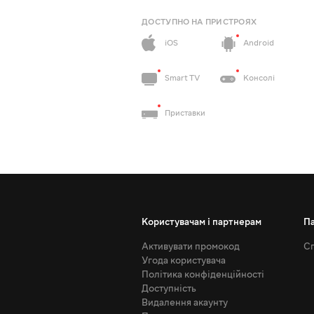
ДОСТУПНО НА ПРИСТРОЯХ
iOS
Android
Smart TV
Консолі
Приставки
Користувачам і партнерам
П
Активувати промокод
Сп
Угода користувача
Політика конфіденційності
Доступність
Видалення акаунту