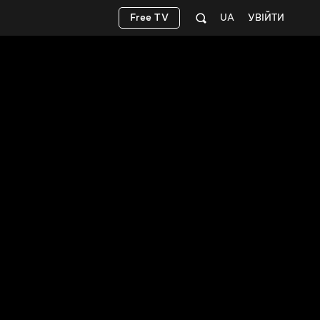
Free TV
UA
УВІЙТИ