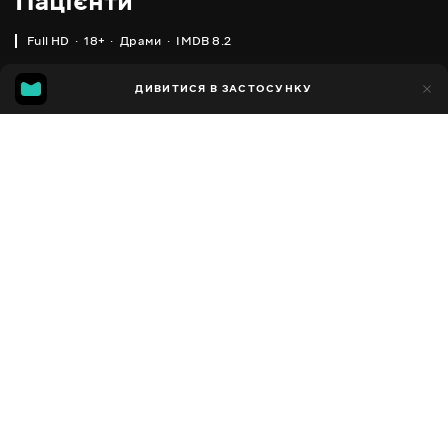
Пацієнти
Full HD
18+
Драми
IMDB 8.2
IMDB
MGG
2тис.
ДИВИТИСЯ В ЗАСТОСУНКУ
228
8.2
7.0
Додано до обраних
ПОДІЛИТИСЯ
In Treatment
2008 - 2021
,
США
Драми
Facebook
ПЕРЕКЛАД
,
,
Англійська
Українська
Російська
Копіювати посилання
СУБТИТРИ
,
,
Англійська
Українська
Російська
ДОСТУПНО
iOS,
Android,
Smart TV,
Консолі,
Медіа-плеєр