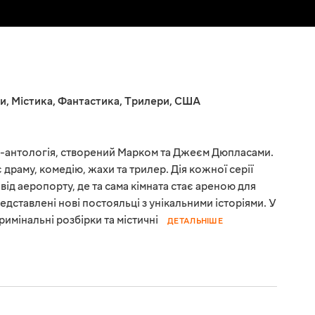
и
,
Містика
,
Фантастика
,
Трилери
,
США
ал-антологія, створений Марком та Джеєм Дюпласами.
драму, комедію, жахи та трилер. Дія кожної серії
від аеропорту, де та сама кімната стає ареною для
редставлені нові постояльці з унікальними історіями. У
кримінальні розбірки та містичні
ДЕТАЛЬНІШЕ