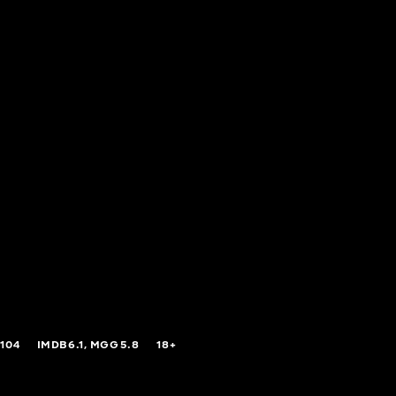
104
IMDB
6.1,
MGG
5.8
18+