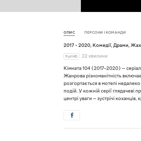
ОПИС
ПЕРСОНИ І КОМАНДИ
2017 - 2020
,
Комедії
,
Драми
,
Жах
22 хвилини
Full HD
Кімната 104 (2017–2020) — сері
Жанрова різноманітність включає 
розгортається в мотелі недалеко 
подій. У кожній серії глядачеві п
центрі уваги — зустрічі коханців, 