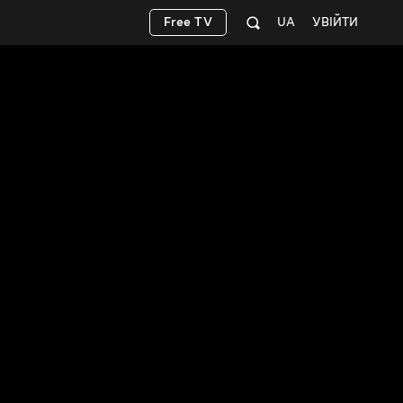
Free TV
UA
УВІЙТИ