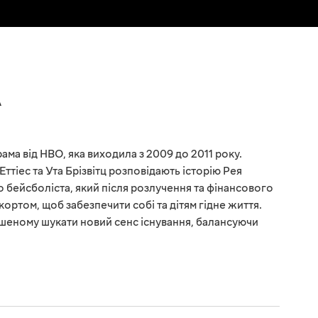
А
ма від HBO, яка виходила з 2009 до 2011 року.
тіес та Ута Брізвітц розповідають історію Рея
бейсболіста, який після розлучення та фінансового
кортом, щоб забезпечити собі та дітям гідне життя.
шеному шукати новий сенс існування, балансуючи