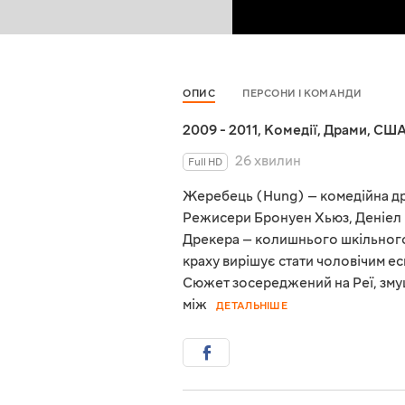
ОПИС
ПЕРСОНИ І КОМАНДИ
2009 - 2011
,
Комедії
,
Драми
,
СШ
26 хвилин
Full HD
Жеребець (Hung) — комедійна дра
Режисери Бронуен Хьюз, Деніел Ет
Дрекера — колишнього шкільного 
краху вирішує стати чоловічим ес
Сюжет зосереджений на Реї, зму
між
ДЕТАЛЬНІШЕ