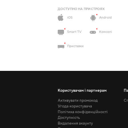
ДОСТУПНО НА ПРИСТРОЯХ
iOS
Android
Smart TV
Консолі
Приставки
Користувачам і партнерам
П
Активувати промокод
Сп
Угода користувача
Політика конфіденційності
Доступність
Видалення акаунту