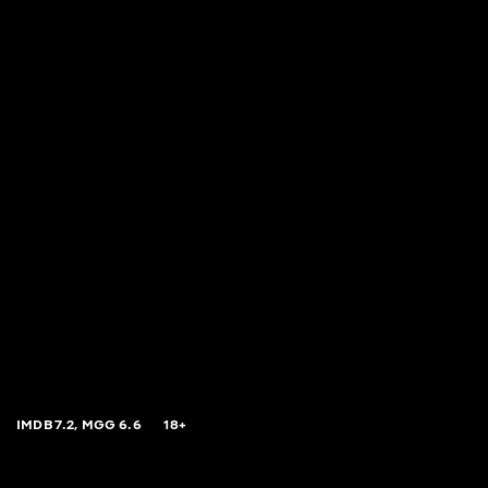
IMDB
7.2,
MGG
6.6
18+