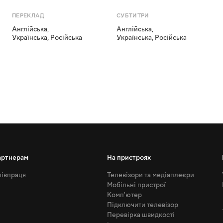
ПЕРЕКЛАД
СУБТИТРИ
Англійська
,
Англійська
,
Українська
,
Російська
Українська
,
Російська
артнерам
На пристроях
івпраця
Телевізори та медіаплеєри
Мобільні пристрої
Комп'ютер
Підключити телевізор
Перевірка швидкості