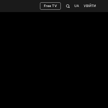
Free TV
UA
УВІЙТИ