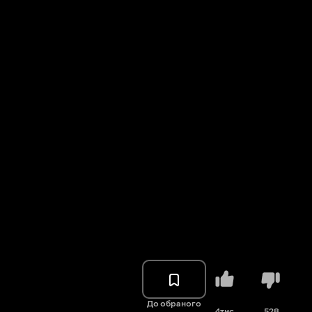
До обраного
4тис.
528