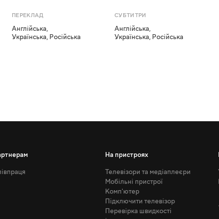
ПЕРЕКЛАД
СУБТИТРИ
Англійська
,
Англійська
,
Українська
,
Російська
Українська
,
Російська
артнерам
На пристроях
івпраця
Телевізори та медіаплеєри
Мобільні пристрої
Комп'ютер
Підключити телевізор
Перевірка швидкості