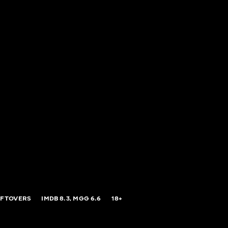
EFTOVERS
IMDB
8.3,
MGG
6.6
18+