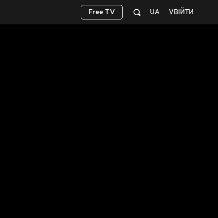
Free TV
UA
УВІЙТИ