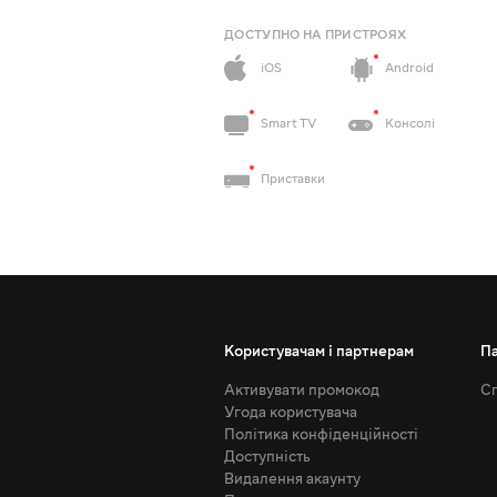
ДОСТУПНО НА ПРИСТРОЯХ
iOS
Android
Smart TV
Консолі
Приставки
Користувачам і партнерам
П
Активувати промокод
Сп
Угода користувача
Політика конфіденційності
Доступність
Видалення акаунту