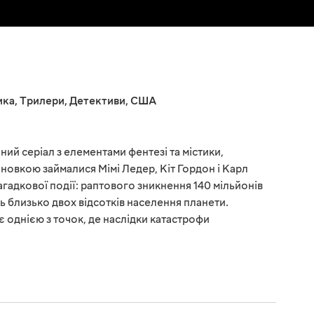
ика
,
Трилери
,
Детективи
,
США
ий серіал з елементами фентезі та містики,
новкою займалися Мімі Ледер, Кіт Гордон і Карл
загадкової події: раптового зникнення 140 мільйонів
ть близько двох відсотків населення планети.
 однією з точок, де наслідки катастрофи