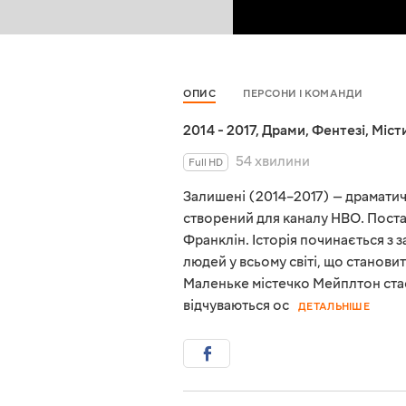
ОПИС
ПЕРСОНИ І КОМАНДИ
2014 - 2017
,
Драми
,
Фентезі
,
Міст
54 хвилини
Full HD
Залишені (2014–2017) — драматичн
створений для каналу HBO. Поста
Франклін. Історія починається з 
людей у всьому світі, що станови
Маленьке містечко Мейплтон стає
відчуваються ос
ДЕТАЛЬНІШЕ