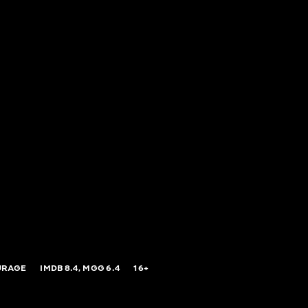
URAGE
IMDB
8.4,
MGG
6.4
16+