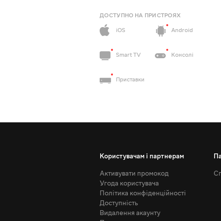
ДОСТУПНО НА ПРИСТРОЯХ
iOS
Android
Smart TV
Консолі
Приставки
Користувачам і партнерам
П
Активувати промокод
Сп
Угода користувача
Політика конфіденційності
Доступність
Видалення акаунту