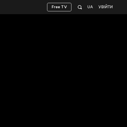
Free TV
UA
УВІЙТИ