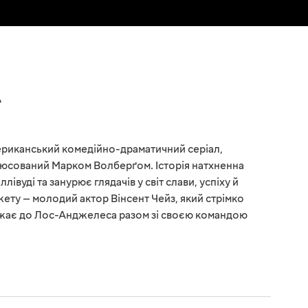
А
ериканський комедійно-драматичний серіал,
дюсований Марком Волберґом. Історія натхненна
івуді та занурює глядачів у світ слави, успіху й
южету — молодий актор Вінсент Чейз, який стрімко
джає до Лос-Анджелеса разом зі своєю командою