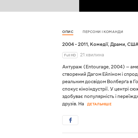
ОПИС
ПЕРСОНИ І КОМАНДИ
2004 - 2011
,
Комедії
,
Драми
,
СШ
21 хвилина
Full HD
Антураж (Entourage, 2004) — ам
створений Дагом Ейліном і спро
реальним досвідом Волберґа в Голл
спокус кіноіндустрії. У центрі с
здобуває популярність і переїж
друзів. На
ДЕТАЛЬНІШЕ