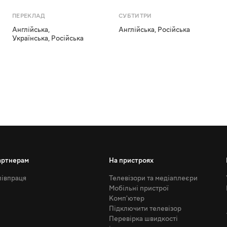
ПЕРЕКЛАД
СУБТИТРИ
Англійська
,
Англійська
,
Російська
Українська
,
Російська
артнерам
На пристроях
івпраця
Телевізори та медіаплеєри
Мобільні пристрої
Комп'ютер
Підключити телевізор
Перевірка швидкості