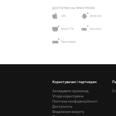
ДОСТУПНО НА ПРИСТРОЯХ
iOS
Android
Smart TV
Консолі
Приставки
Користувачам і партнерам
П
Активувати промокод
Сп
Угода користувача
Політика конфіденційності
Доступність
Видалення акаунту