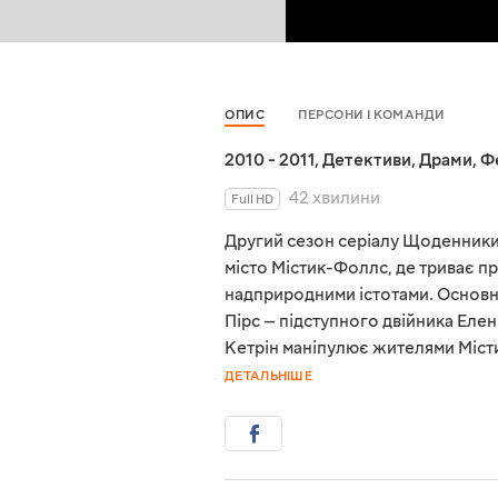
ОПИС
ПЕРСОНИ І КОМАНДИ
2010 - 2011
,
Детективи
,
Драми
,
Ф
42 хвилини
Full HD
Другий сезон серіалу Щоденники 
місто Містик-Фоллс, де триває п
надприродними істотами. Основн
Пірс — підступного двійника Елен
Кетрін маніпулює жителями Міст
ДЕТАЛЬНІШЕ