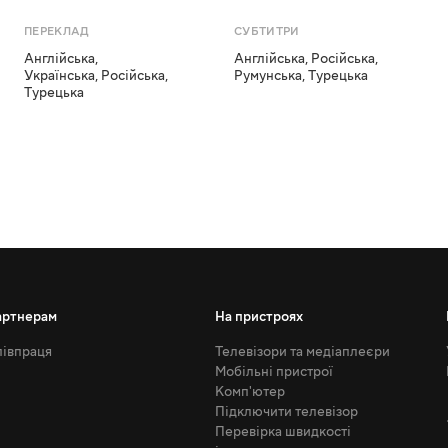
ПЕРЕКЛАД
СУБТИТРИ
Англійська
,
Англійська
,
Російська
,
Українська
,
Російська
,
Румунська
,
Турецька
Турецька
артнерам
На пристроях
івпраця
Телевізори та медіаплеєри
Мобільні пристрої
Комп'ютер
Підключити телевізор
Перевірка швидкості