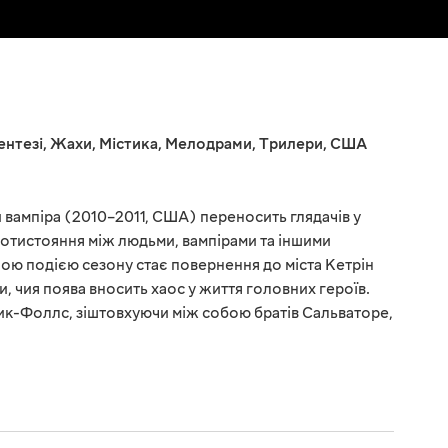
ентезі
,
Жахи
,
Містика
,
Мелодрами
,
Трилери
,
США
вампіра (2010–2011, США) переносить глядачів у
ротистояння між людьми, вампірами та іншими
ою подією сезону стає повернення до міста Кетрін
и, чия поява вносить хаос у життя головних героїв.
ик-Фоллс, зіштовхуючи між собою братів Сальваторе,