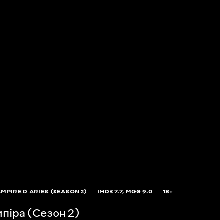
AMPIRE DIARIES (SEASON 2)
IMDB
7.7,
MGG
9.0
18+
піра (Сезон 2)