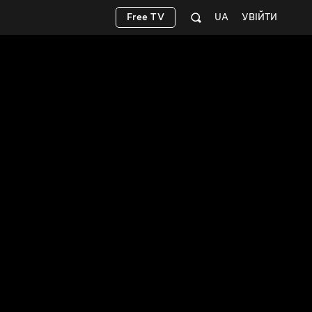
Free TV
UA
УВІЙТИ