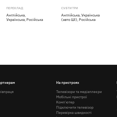
ПЕРЕКЛАД
СУБТИТРИ
Англійська
,
Англійська
,
Українська
Українська
,
Російська
(авто ШІ)
,
Російська
артнерам
На пристроях
івпраця
Телевізори та медіаплеєри
Мобільні пристрої
Комп'ютер
Підключити телевізор
Перевірка швидкості