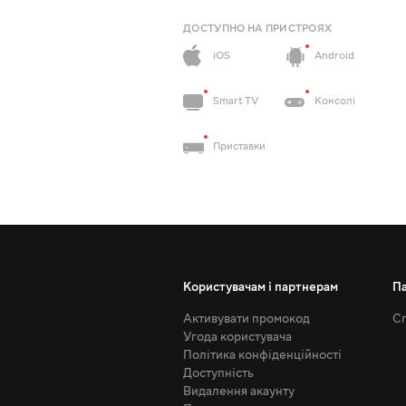
ДОСТУПНО НА ПРИСТРОЯХ
iOS
Android
Smart TV
Консолі
Приставки
Користувачам і партнерам
П
Активувати промокод
Сп
Угода користувача
Політика конфіденційності
Доступність
Видалення акаунту