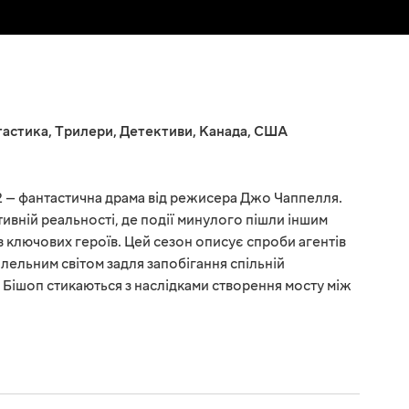
тастика
,
Трилери
,
Детективи
,
Канада
,
США
2 — фантастична драма від режисера Джо Чаппелля.
ивній реальності, де події минулого пішли іншим
 ключових героїв. Цей сезон описує спроби агентів
лельним світом задля запобігання спільній
р Бішоп стикаються з наслідками створення мосту між