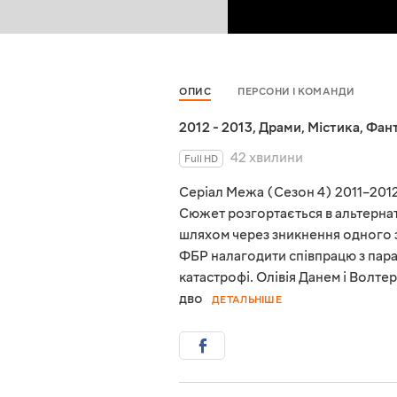
ОПИС
ПЕРСОНИ І КОМАНДИ
2012 - 2013
,
Драми
,
Містика
,
Фан
42 хвилини
Full HD
Серіал Межа (Сезон 4) 2011–201
Сюжет розгортається в альтернат
шляхом через зникнення одного з
ФБР налагодити співпрацю з пара
катастрофі. Олівія Данем і Волте
дво
ДЕТАЛЬНІШЕ