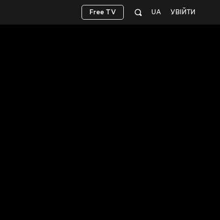
Free TV
UA
УВІЙТИ