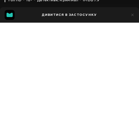
Full HD
18+
Детективи
,
Кримінал
IMDB 7.9
IMDB
MGG
11тис.
ДИВИТИСЯ В ЗАСТОСУНКУ
477
7.9
7.8
Додано до обраних
ПОДІЛИТИСЯ
Strike
2017 - 2024
,
Велика Британія
Детективи
,
Кримінал
,
Facebook
Драми
,
Трилери
ПЕРЕКЛАД
Копіювати посилання
,
,
Англійська
Українська
Російська
СУБТИТРИ
,
,
Англійська
Українська
Російська
ДОСТУПНО
iOS,
Android,
Smart TV,
Консолі,
Медіа-плеєр
Сюжет