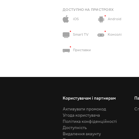
ДОСТУПНО НА ПРИСТРОЯХ
iOS
Android
Smart TV
Консолі
Приставки
Користувачам і партнерам
П
Активувати промокод
Сп
Угода користувача
Політика конфіденційності
Доступність
Видалення акаунту