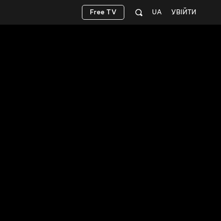
Free TV
UA
УВІЙТИ