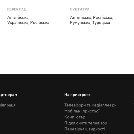
ПЕРЕКЛАД
СУБТИТРИ
Англійська
,
Англійська
,
Російська
,
Українська
,
Російська
Румунська
,
Турецька
артнерам
На пристроях
івпраця
Телевізори та медіаплеєри
Мобільні пристрої
Комп'ютер
Підключити телевізор
Перевірка швидкості