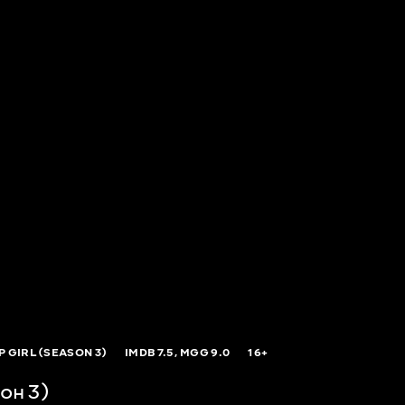
P GIRL (SEASON 3)
IMDB
7.5,
MGG
9.0
16+
он 3)