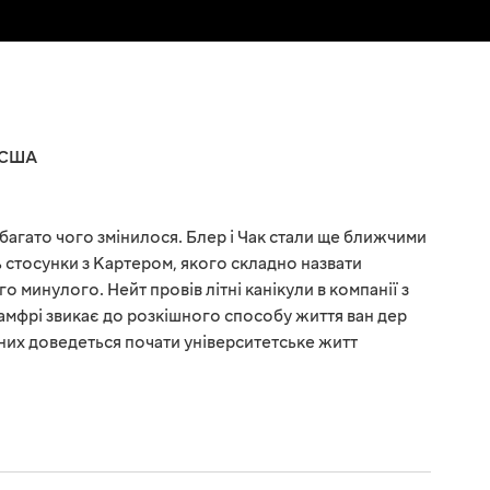
США
 багато чого змінилося. Блер і Чак стали ще ближчими
 стосунки з Картером, якого складно назвати
 минулого. Нейт провів літні канікули в компанії з
амфрі звикає до розкішного способу життя ван дер
з них доведеться почати університетське житт