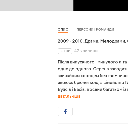
ОПИС
ПЕРСОНИ І КОМАНДИ
2009 - 2010
,
Драми
,
Мелодрами
,
42 хвилини
Full HD
Після випускного і минулого літа
одне до одного. Серена заводить
звичайним хлопцем без таємничого
якоюсь брюнеткою, а сімейство Г
Вудсів і Басів. Восени багатьом і
ДЕТАЛЬНІШЕ