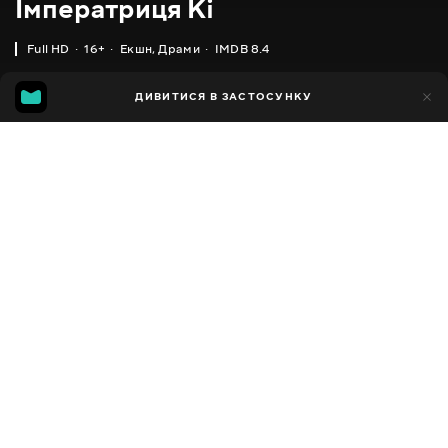
Імператриця Кі
Full HD
16+
Екшн
,
Драми
IMDB 8.4
IMDB
MGG
4тис.
ДИВИТИСЯ В ЗАСТОСУНКУ
218
8.4
7.5
Додано до обраних
ПОДІЛИТИСЯ
Ki Hwanghu
2013 - 2014
,
Південна Корея
Екшн
,
Драми
,
Історичні
,
Facebook
Мелодрами
ПЕРЕКЛАД
Копіювати посилання
,
,
Українська
Російська
Корейська
СУБТИТРИ
,
Українська (авто ШІ)
Російська
ДОСТУПНО
iOS,
Android,
Smart TV,
Консолі,
Медіа-плеєр