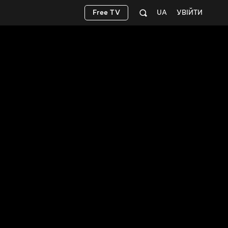
Free TV
UA
УВІЙТИ