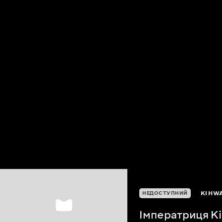
KI HW
НЕДОСТУПНИЙ
Імператриця Кі