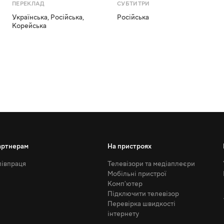
ПЕРЕКЛАД
СУБТИТРИ
Українська
,
Російська
,
Російська
Корейська
артнерам
На пристроях
івпраця
Телевізори та медіаплеєри
Мобільні пристрої
Комп'ютер
Підключити телевізор
Перевірка швидкості
інтернету