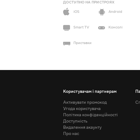
ДОСТУПНО НА ПРИСТРОЯХ
iOS
Android
Smart TV
Консолі
Приставки
Користувачам і партнерам
П
Активувати промокод
Сп
Угода користувача
Політика конфіденційності
Доступність
Видалення акаунту
Про нас