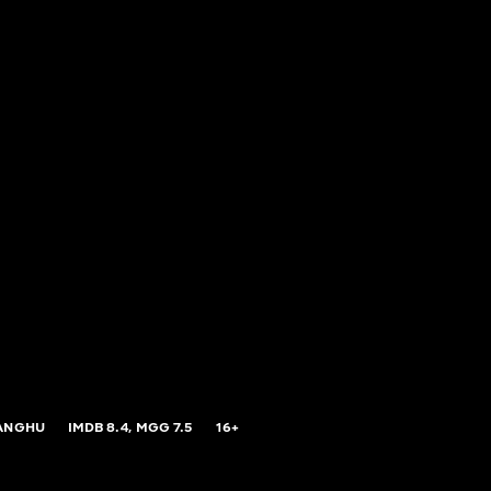
ANGHU
IMDB
8.4,
MGG
7.5
16+