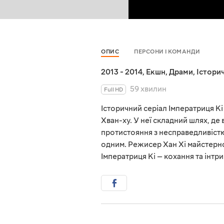
ОПИС
ПЕРСОНИ І КОМАНДИ
2013 - 2014
,
Екшн
,
Драми
,
Історич
59 хвилин
Full HD
Історичний серіал Імператриця Кі
Хван-ху. У неї складний шлях, де 
протистояння з несправедливістю 
одним. Режисер Хан Хі майстерно 
Імператриця Кі — кохання та інтри