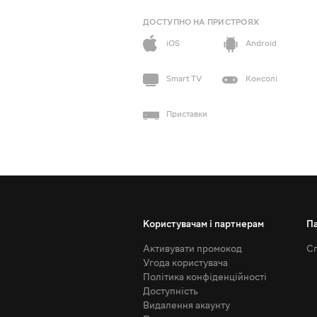
ДОСТУПНО НА ПРИСТРОЯХ
iOS
Android
Smart TV
Консолі
Приставки
Користувачам і партнерам
П
Активувати промокод
Сп
Угода користувача
Політика конфіденційності
Доступність
Видалення акаунту