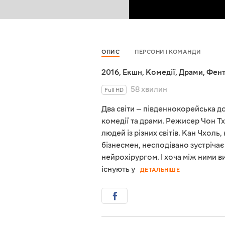
ОПИС
ПЕРСОНИ І КОМАНДИ
2016
,
Екшн
,
Комедії
,
Драми
,
Фент
58 хвилин
Full HD
Два світи — південнокорейська д
комедії та драми. Режисер Чон Тх
людей із різних світів. Кан Чхоль
бізнесмен, несподівано зустрічає
нейрохірургом. І хоча між ними в
існують у
ДЕТАЛЬНІШЕ