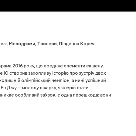
езі
,
Мелодрами
,
Трилери
,
Південна Корея
орама 2016 року, що поєднує елементи екшену,
е Ю створив захопливу історію про зустріч двох
, колишній олімпійський чемпіон, а нині успішний
 Ен Джу — молоду лікарку, яка мріє стати
иникає особливий зв’язок, є одна перешкода: вони