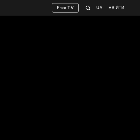
Free TV
UA
УВІЙТИ