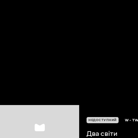
W - T
НЕДОСТУПНИЙ
Два світи