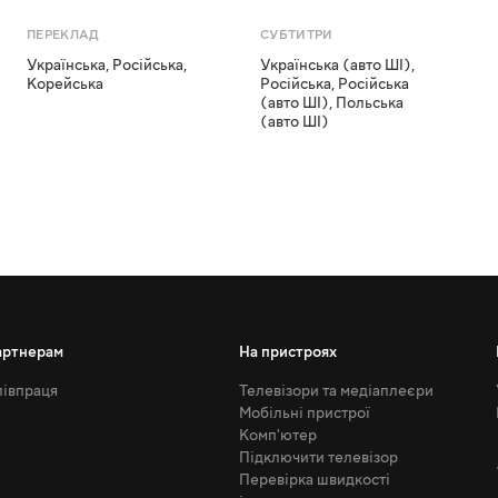
ПЕРЕКЛАД
СУБТИТРИ
Українська
,
Російська
,
Українська (авто ШІ)
,
Корейська
Російська
,
Російська
(авто ШІ)
,
Польська
(авто ШІ)
артнерам
На пристроях
івпраця
Телевізори та медіаплеєри
Мобільні пристрої
Комп'ютер
Підключити телевізор
Перевірка швидкості