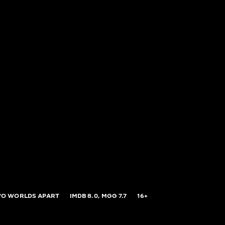
WO WORLDS APART
IMDB
8.0,
MGG
7.7
16+