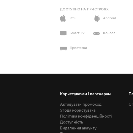
ДОСТУПНО НА ПРИСТРОЯХ
iOS
Android
Smart TV
Консолі
Приставки
Користувачам і партнерам
П
Активувати промокод
Сп
Угода користувача
Політика конфіденційності
Доступність
Видалення акаунту