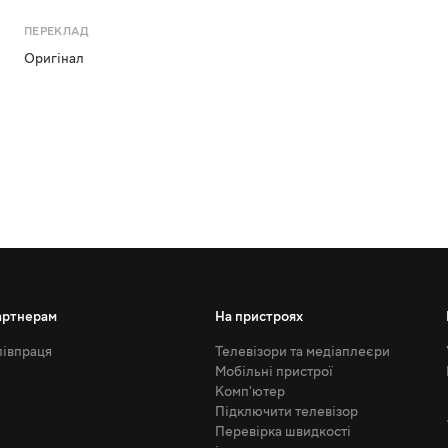
ПЕРЕКЛАД
Оригінал
артнерам
На пристроях
івпраця
Телевізори та медіаплеєри
Мобільні пристрої
Комп'ютер
Підключити телевізор
Перевірка швидкості