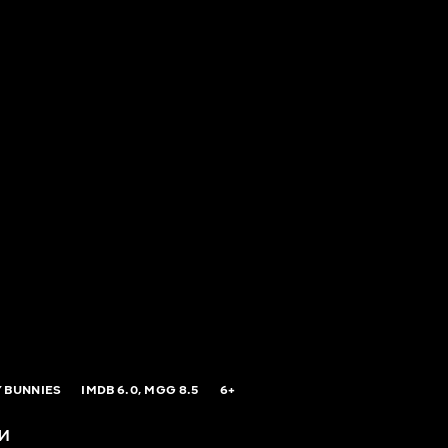
 BUNNIES
IMDB
6.0,
MGG
8.5
6+
и