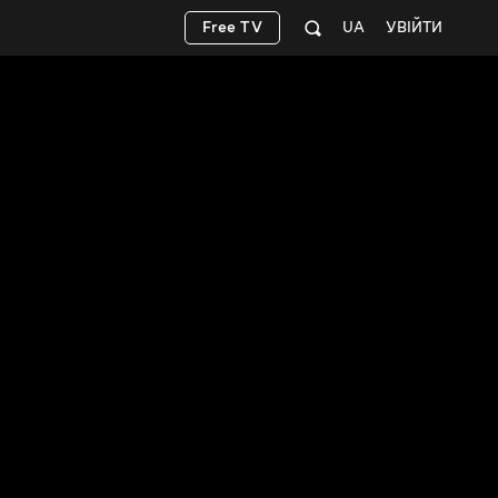
Free TV
UA
УВІЙТИ