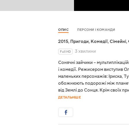
ОПИС
ПЕРСОНИ І КОМАНДИ
2015
,
Пригоди
,
Комедії
,
Сімейні
,
3 хвилини
Full HD
Сонячні зайчики – мультиплікаці
і комедії. Режисером виступив Ол
маленьких персонажів: Іриска, Тур
обожнюють подорожі між планета
від Землі до Сонця. Крім своїх п
ДЕТАЛЬНІШЕ