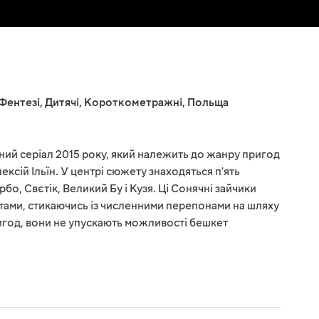
Фентезі
,
Дитячі
,
Короткометражні
,
Польща
йний серіал 2015 року, який належить до жанру пригод
ексій Ільїн. У центрі сюжету знаходяться п'ять
бо, Свєтік, Великий Бу і Кузя. Ці Сонячні зайчики
ми, стикаючись із численними перепонами на шляху
ригод, вони не упускають можливості бешкет