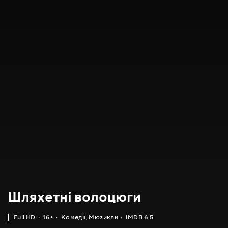
Шляхетні волоцюги
Full HD
16+
Комедії
,
Мюзикли
IMDB 6.5