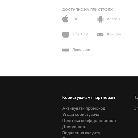
ДОСТУПНО НА ПРИСТРОЯХ
iOS
Android
Smart TV
Консолі
Приставки
Користувачам і партнерам
П
Активувати промокод
Сп
Угода користувача
Політика конфіденційності
Доступність
Видалення акаунту