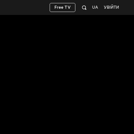
Free TV
UA
УВІЙТИ