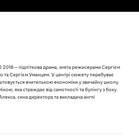
2018 — підліткова драма, знята режисерами Сергієм
о та Сергієм Уманцем. У центрі сюжету перебуває
аштовується вчителькою економіки у звичайну школу.
ікою, яка страждає від самотності та булінгу з боку
 Алекса, сина директора та викладача англі