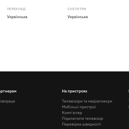
ПЕРЕКЛАД
СУБТИТРИ
Українська
Українська
артнерам
На пристроях
івпраця
Телевізори та медіаплеєри
Мобільні пристрої
Комп'ютер
Підключити телевізор
Перевірка швидкості