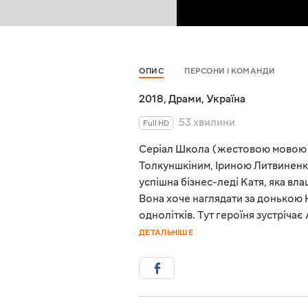
ОПИС
ПЕРСОНИ І КОМАНДИ
2018
,
Драми
,
Україна
53 хвилини
Full HD
Серіал Школа (жестовою мовою) 
Толкуншкіним, Іриною Литвиненк
успішна бізнес-леді Катя, яка вл
Вона хоче наглядати за донькою Н
однолітків. Тут героїня зустрічає
ДЕТАЛЬНІШЕ