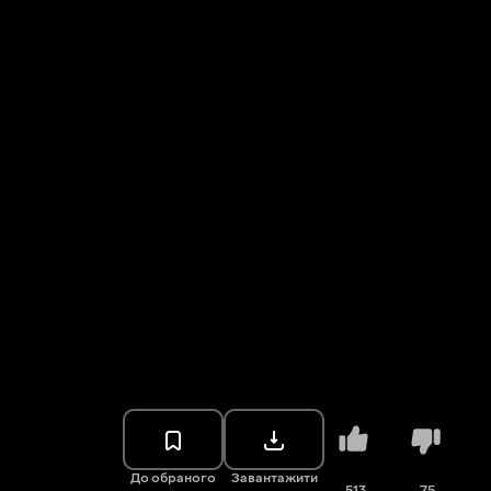
До обраного
Завантажити
513
75