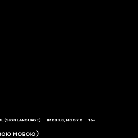
L (SIGN LANGUAGE)
IMDB
3.8,
MGG
7.0
16+
вою мовою)