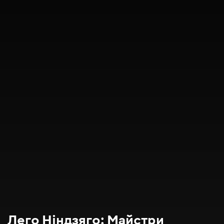
Лего Нiндзяго: Майстри