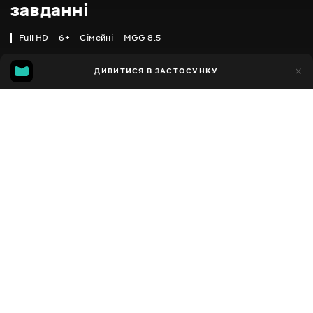
завданні
Full HD
6+
Сімейні
MGG 8.5
IMDB
MGG
22тис.
ДИВИТИСЯ В ЗАСТОСУНКУ
2тис.
6.7
8.5
Додано до обраних
ПОДІЛИТИСЯ
LEGO Friends
2018 - 2019
,
Данія
Сімейні
Facebook
ПЕРЕКЛАД
,
,
,
Англійська
Українська
Російська
Польська
Копіювати посилання
СУБТИТРИ
Російська
ДОСТУПНО
iOS,
Android,
Smart TV,
Консолі,
Медіа-плеєр