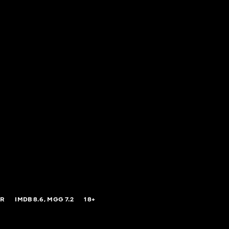
ER
IMDB
8.6,
MGG
7.2
18+