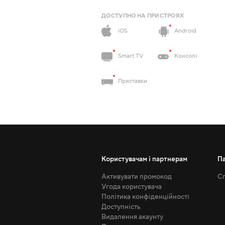
ДОСТУПНО НА ПРИСТРОЯХ
iOS
Android
Smart TV
Консолі
Приставки
Користувачам і партнерам
П
Активувати промокод
Сп
Угода користувача
Політика конфіденційності
Доступність
Видалення акаунту