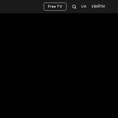
Free TV
UA
УВІЙТИ