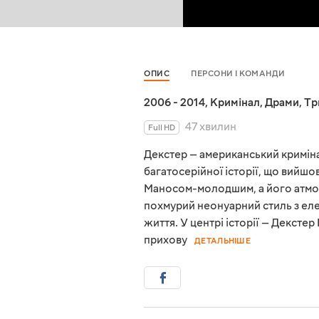
ОПИС
ПЕРСОНИ І КОМАНДИ
2006 - 2014
,
Кримінал
,
Драми
,
Тр
47 хвилин
Full HD
Декстер — американський криміна
багатосерійної історії, що вий
Маносом-молодшим, а його атмос
похмурий неонуарний стиль з ел
життя. У центрі історії — Декстер 
прихову
ДЕТАЛЬНІШЕ