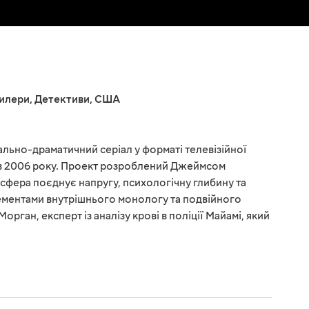
илери
,
Детективи
,
США
льно-драматичний серіал у форматі телевізійної
шов 2006 року. Проект розроблений Джеймсом
фера поєднує напругу, психологічну глибину та
ементами внутрішнього монологу та подвійного
Морган, експерт із аналізу крові в поліції Майамі, який