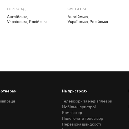
ПЕРЕКЛАД
СУБТИТРИ
Англійська
,
Англійська
,
Українська
,
Російська
Українська
,
Російська
артнерам
На пристроях
івпраця
Телевізори та медіаплеєри
Мобільні пристрої
Комп'ютер
Підключити телевізор
Перевірка швидкості