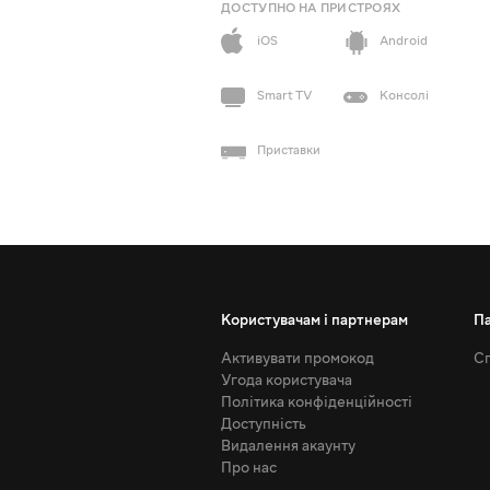
ДОСТУПНО НА ПРИСТРОЯХ
iOS
Android
Smart TV
Консолі
Приставки
Користувачам і партнерам
П
Активувати промокод
Сп
Угода користувача
Політика конфіденційності
Доступність
Видалення акаунту
Про нас