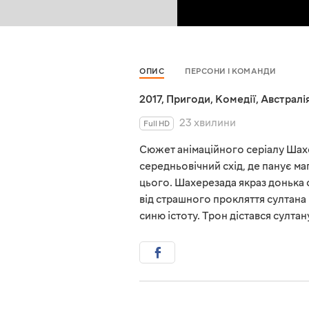
ОПИС
ПЕРСОНИ І КОМАНДИ
2017
,
Пригоди
,
Комедії
,
Австралі
23 хвилини
Full HD
Сюжет анімаційного серіалу Шахе
середньовічний схід, де панує магі
цього. Шахерезада якраз донька о
від страшного прокляття султана 
синю істоту. Трон дістався султан