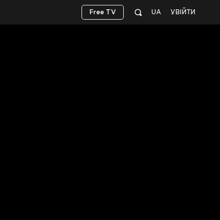
Free TV
UA
УВІЙТИ