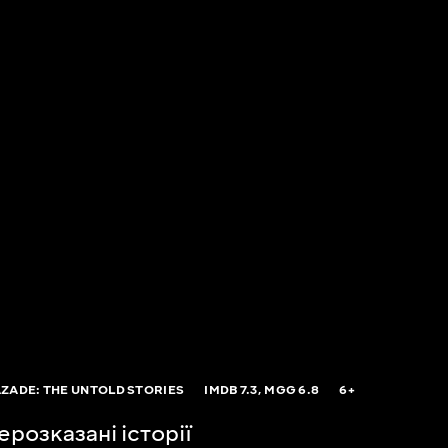
ZADE: THE UNTOLD STORIES
IMDB
7.3,
MGG
6.8
6+
розказані історії