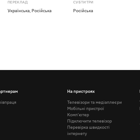
ПЕРЕКЛАД
СУБТИТРИ
Українська
,
Російська
Російська
артнерам
На пристроях
івпраця
Телевізори та медіаплеєри
Мобільні пристрої
Комп'ютер
Підключити телевізор
Перевірка швидкості
інтернету