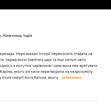
я
,
Німеччина
,
Індія
резада. Нерозказані історії переносить глядача на
я, перед якою тремтять царі та інші сильні світу
дного з могутніх чарівників і саме вона має врятувати
Каріма, якого злі сили перетворили на незрозумілу
у після смерті його батька, якого
ДЕТАЛЬНІШЕ