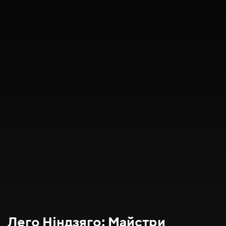
Лего Нiндзяго: Майстри