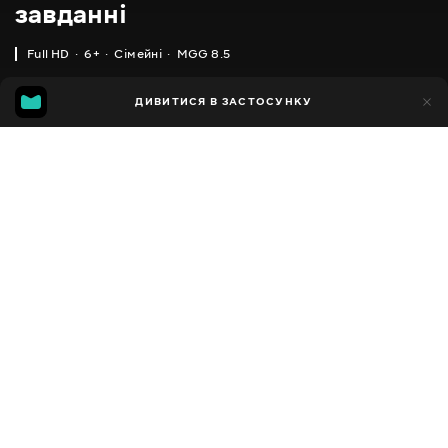
завданні
Full HD
6+
Сімейні
MGG 8.5
IMDB
MGG
22тис.
ДИВИТИСЯ В ЗАСТОСУНКУ
2тис.
6.7
8.5
Додано до обраних
ПОДІЛИТИСЯ
LEGO Friends
2018 - 2019
,
Данія
Сімейні
Facebook
ПЕРЕКЛАД
,
,
,
Англійська
Українська
Російська
Польська
Копіювати посилання
СУБТИТРИ
Російська
ДОСТУПНО
iOS,
Android,
Smart TV,
Консолі,
Медіа-плеєр