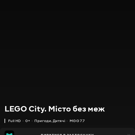
LEGO City. Місто без меж
Full HD
0+
Пригоди
,
Дитячі
MGG 7.7
IMDB
MGG