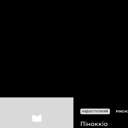
PINOK
НЕДОСТУПНИЙ
Піноккіо