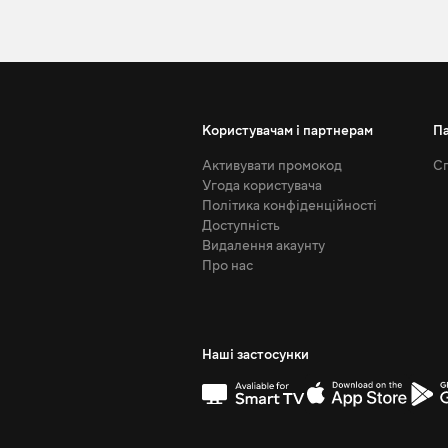
Користувачам і партнерам
П
Активувати промокод
Сп
Угода користувача
Політика конфіденційності
Доступність
Видалення акаунту
Про нас
Наші застосунки