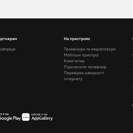
артнерам
На пристроях
івпраця
Телевізори та медіаплеєри
Мобільні пристрої
Комп'ютер
Підключити телевізор
Перевірка швидкості
інтернету