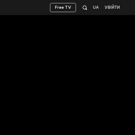
Free TV
UA
УВІЙТИ