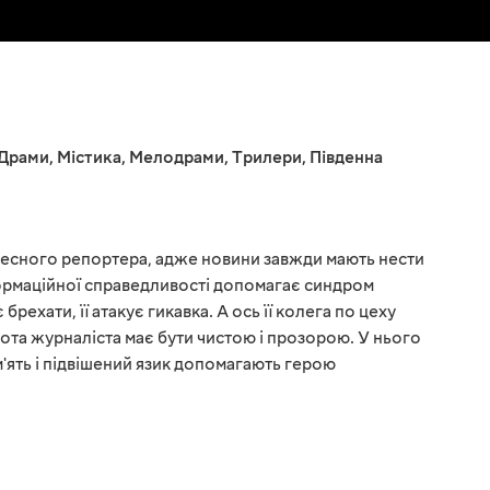
Драми
,
Містика
,
Мелодрами
,
Трилери
,
Південна
 чесного репортера, адже новини завжди мають нести
формаційної справедливості допомагає синдром
брехати, її атакує гикавка. А ось її колега по цеху
ота журналіста має бути чистою і прозорою. У нього
ам'ять і підвішений язик допомагають герою