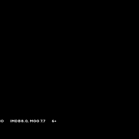
IO
IMDB
8.0,
MGG
7.7
6+