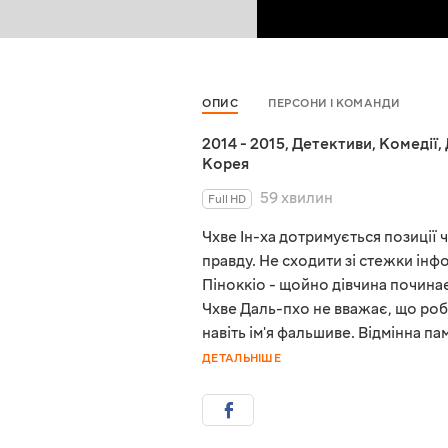
ОПИС
ПЕРСОНИ І КОМАНДИ
2014 - 2015
,
Детективи
,
Комедії
,
Корея
59 хвилин
Full HD
Чхве Ін-ха дотримується позиції
правду. Не сходити зі стежки ін
Піноккіо - щойно дівчина починає 
Чхве Даль-пхо не вважає, що роб
навіть ім'я фальшиве. Відмінна п
ДЕТАЛЬНІШЕ