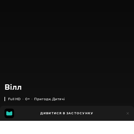
Вілл
Full HD
0+
Пригоди
,
Дитячі
318
ДИВИТИСЯ В ЗАСТОСУНКУ
317
Додано до обраних
ПОДІЛИТИСЯ