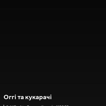
Оггі та кукарачі