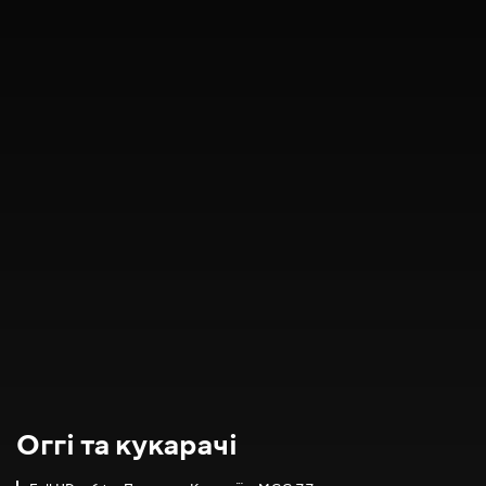
Оггі та кукарачі