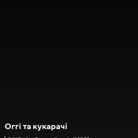
Оггі та кукарачі