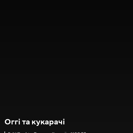
Оггі та кукарачі