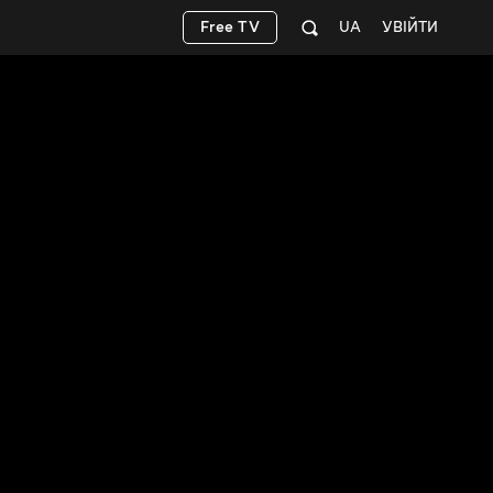
Free TV
UA
УВІЙТИ