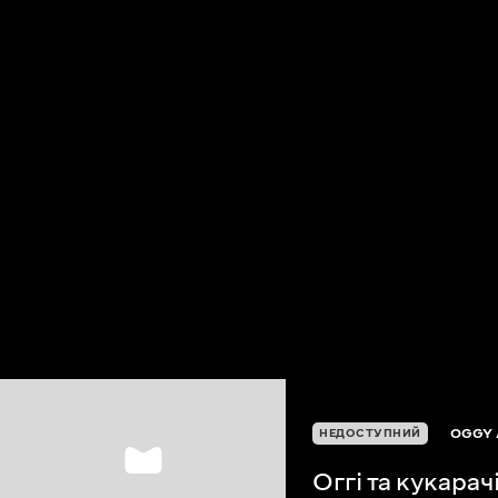
OGGY 
НЕДОСТУПНИЙ
Оггі та кукарач