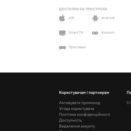
ДОСТУПНО НА ПРИСТРОЯХ
iOS
Android
Smart TV
Консолі
Приставки
Користувачам і партнерам
П
Активувати промокод
Сп
Угода користувача
Політика конфіденційності
Доступність
Видалення акаунту