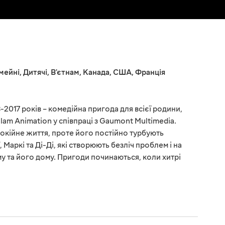
мейні
,
Дитячі
,
В'єтнам
,
Канада
,
США
,
Франція
-2017 років – комедійна пригода для всієї родини,
am Animation у співпраці з Gaumont Multimedia.
покійне життя, проте його постійно турбують
 Маркі та Ді-Ді, які створюють безліч проблем і на
у та його дому. Пригоди починаються, коли хитрі