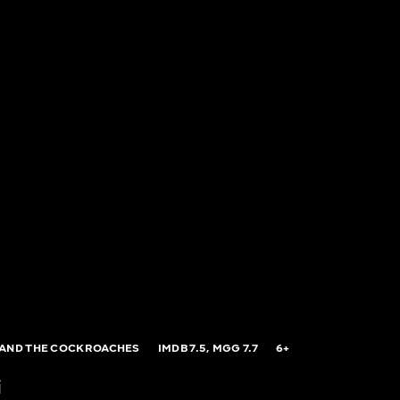
AND THE COCKROACHES
IMDB
7.5,
MGG
7.7
6+
і