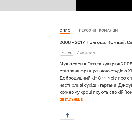
ОПИС
ПЕРСОНИ І КОМАНДИ
2008 - 2017
,
Пригоди
,
Комедії
,
Сі
7 хвилин
Full HD
Мультсеріал Оггі та кукарачі 2008
створена французькою студією Xil
Добродушний кіт Оґґі мріє про с
настирливі сусіди-таргани: Джоуї,
кожному кроці псують спокій йом
ДЕТАЛЬНІШЕ