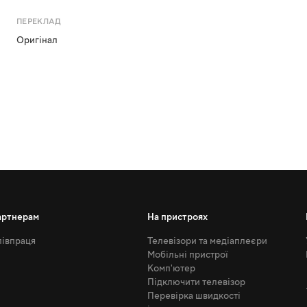
ПЕРЕКЛАД
Оригінал
артнерам
На пристроях
івпраця
Телевізори та медіаплеєри
Мобільні пристрої
Комп'ютер
Підключити телевізор
Перевірка швидкості