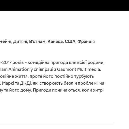
мейні
,
Дитячі
,
В'єтнам
,
Канада
,
США
,
Франція
-2017 років – комедійна пригода для всієї родини,
am Animation у співпраці з Gaumont Multimedia.
покійне життя, проте його постійно турбують
 Маркі та Ді-Ді, які створюють безліч проблем і на
у та його дому. Пригоди починаються, коли хитрі