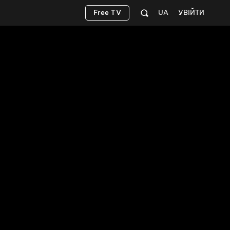
Free TV
UA
УВІЙТИ