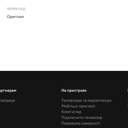
ПЕРЕКЛАД
Оригінал
артнерам
На пристроях
івпраця
Телевізори та медіаплеєри
Мобільні пристрої
Комп'ютер
Підключити телевізор
Перевірка швидкості