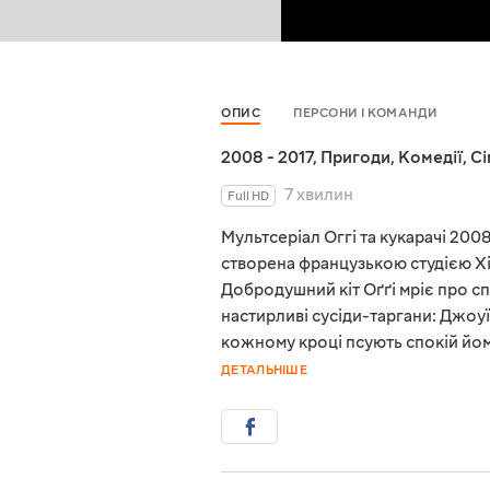
ОПИС
ПЕРСОНИ І КОМАНДИ
2008 - 2017
,
Пригоди
,
Комедії
,
Сі
7 хвилин
Full HD
Мультсеріал Оггі та кукарачі 2008
створена французькою студією Xil
Добродушний кіт Оґґі мріє про с
настирливі сусіди-таргани: Джоуї,
кожному кроці псують спокій йом
ДЕТАЛЬНІШЕ