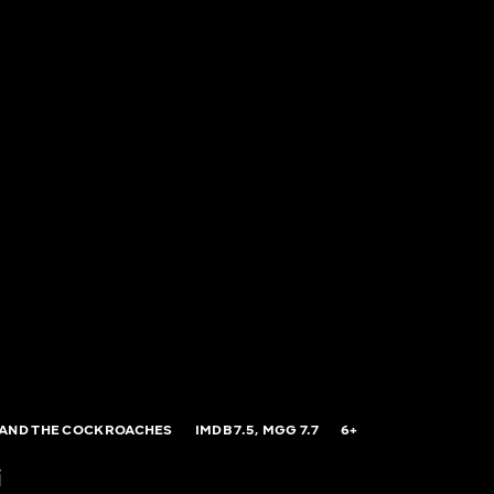
AND THE COCKROACHES
IMDB
7.5,
MGG
7.7
6+
і