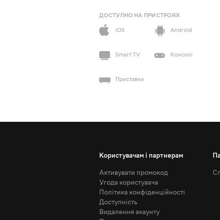
ДОСТУПНО НА ПРИСТРОЯХ
iOS
Android
Smart TV
Консолі
Приставки
Користувачам і партнерам
П
Активувати промокод
Сп
Угода користувача
Політика конфіденційності
Доступність
Видалення акаунту