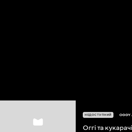
OGGY 
НЕДОСТУПНИЙ
Оггі та кукарач