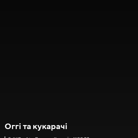
Оггі та кукарачі