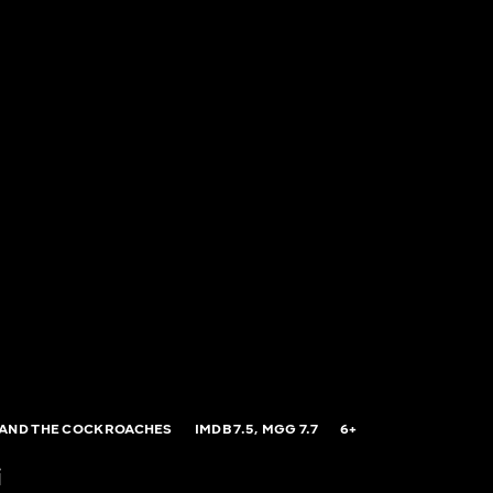
AND THE COCKROACHES
IMDB
7.5,
MGG
7.7
6+
і