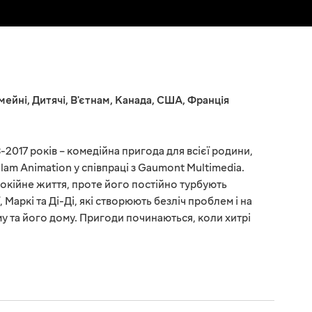
мейні
,
Дитячі
,
В'єтнам
,
Канада
,
США
,
Франція
-2017 років – комедійна пригода для всієї родини,
am Animation у співпраці з Gaumont Multimedia.
покійне життя, проте його постійно турбують
 Маркі та Ді-Ді, які створюють безліч проблем і на
у та його дому. Пригоди починаються, коли хитрі