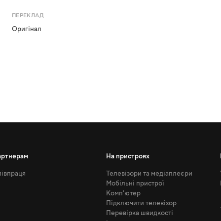
ПЕРЕКЛАД
Оригінал
артнерам
На пристроях
івпраця
Телевізори та медіаплеєри
Мобільні пристрої
Комп'ютер
Підключити телевізор
Перевірка швидкості