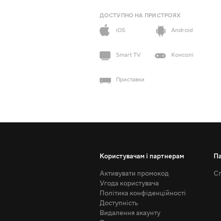
ДОСТУПНО НА ПРИСТРОЯХ
iOS
Android
Smart TV
Консолі
Приставки
Користувачам і партнерам
П
Активувати промокод
Сп
Угода користувача
Політика конфіденційності
Доступність
Видалення акаунту