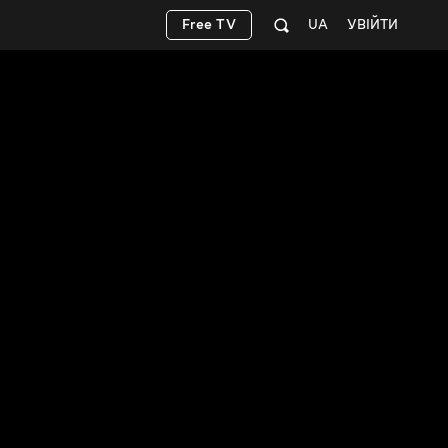
Free TV
UA
УВІЙТИ