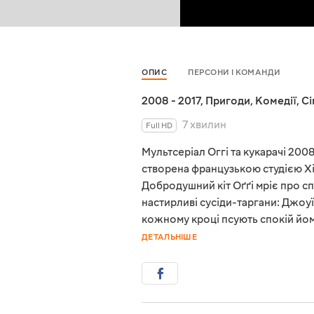
ОПИС
ПЕРСОНИ І КОМАНДИ
2008 - 2017
,
Пригоди
,
Комедії
,
Сі
7 хвилин
Full HD
Мультсеріал Оггі та кукарачі 2008
створена французькою студією Xil
Добродушний кіт Оґґі мріє про с
настирливі сусіди-таргани: Джоуї,
кожному кроці псують спокій йом
ДЕТАЛЬНІШЕ