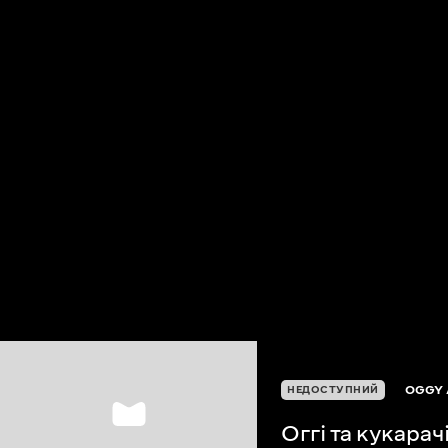
OGGY 
НЕДОСТУПНИЙ
Оггі та кукарач