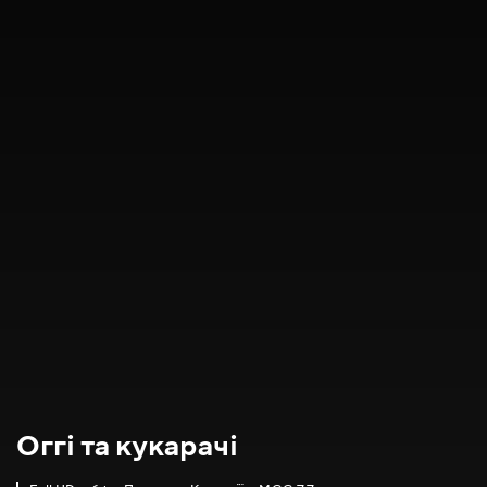
Оггі та кукарачі