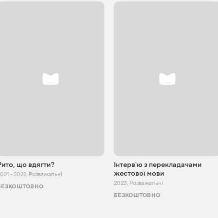
Рито, що вдягти?
Інтерв'ю з перекладачами
жестової мови
021 - 2022
,
Розважальні
2023
,
Розважальні
БЕЗКОШТОВНО
БЕЗКОШТОВНО