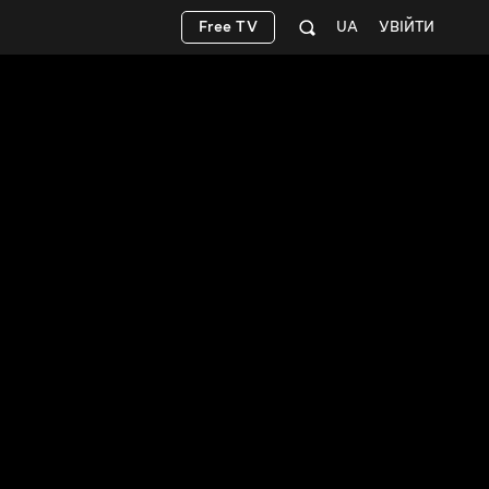
Free TV
UA
УВІЙТИ