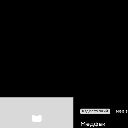
MGG
5
НЕДОСТУПНИЙ
Медфак