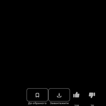
До обраного
Завантажити
218
75