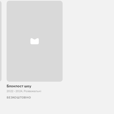
Блокпост шоу
Дубляж фільму з Ксенією
Мішиною
2022 - 2024
,
Розважальні
2022
,
Розважальні
БЕЗКОШТОВНО
БЕЗКОШТОВНО