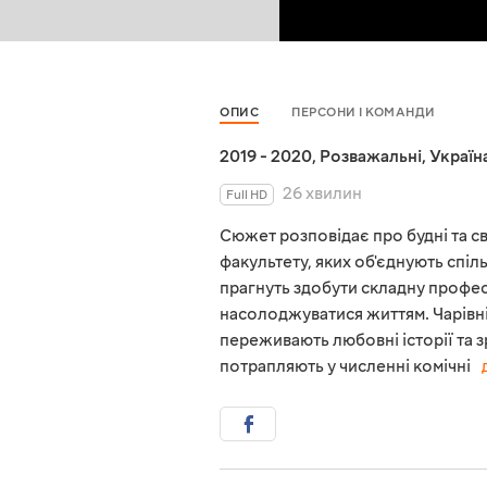
ОПИС
ПЕРСОНИ І КОМАНДИ
2019 - 2020
,
Розважальні
,
Україн
26 хвилин
Full HD
Сюжет розповідає про будні та с
факультету, яких об'єднують спіл
прагнуть здобути складну профес
насолоджуватися життям. Чарівні 
переживають любовні історії та зр
потрапляють у численні комічні