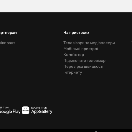
артнерам
На пристроях
івпраця
Телевізори та медіаплеєри
Мобільні пристрої
Комп'ютер
Підключити телевізор
Перевірка швидкості
інтернету