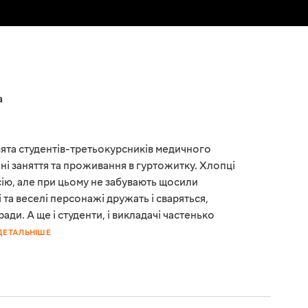
а
вята студентів-третьокурсників медичного
ьні заняття та проживання в гуртожитку. Хлопці
ію, але при цьому не забувають щосили
та веселі персонажі дружать і сваряться,
ади. А ще і студенти, і викладачі частенько
ДЕТАЛЬНІШЕ