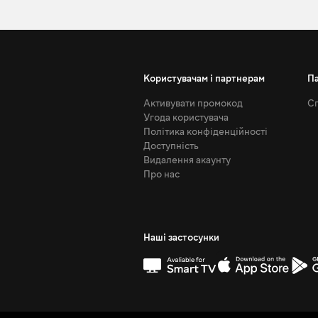
Користувачам і партнерам
П
Активувати промокод
Сп
Угода користувача
Політика конфіденційності
Доступність
Видалення акаунту
Про нас
Наші застосунки